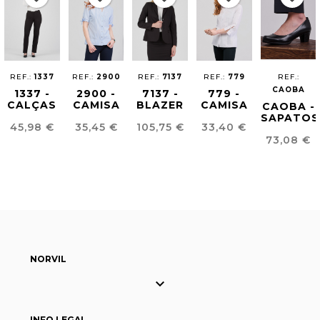
REF.:
1337
REF.:
2900
REF.:
7137
REF.:
779
REF.:
CAOBA
1337 -
2900 -
7137 -
779 -
CALÇAS
CAMISA
BLAZER
CAMISA
CAOBA -
COMFORT
MIL
COMFORT
TECIDO
SAPATOS
Preço
Preço
Preço
Preço
45,98 €
35,45 €
105,75 €
33,40 €
FIT
RAIAS
FIT
ESTRUTURADO
CAOBA
Preço
MULHER
MULHER
MULHER
MULHER
73,08 €
NORVIL

INFO LEGAL