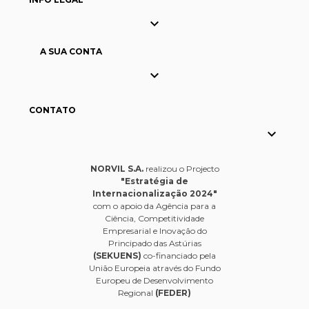

A SUA CONTA

CONTATO

NORVIL S.A.
realizou o Projecto
"Estratégia de
Internacionalização 2024"
com o apoio da Agência para a
Ciência, Competitividade
Empresarial e Inovação do
Principado das Astúrias
(SEKUENS)
co-financiado pela
União Europeia através do Fundo
Europeu de Desenvolvimento
Regional
(FEDER)