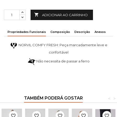

ADICIONAR AO CARRINHO
Propriedades Funcionais
Composição
Descrição
Anexos
NORVIL COMFY FRESH: Peça marcadamente leve e
confortável
Não necessita de passar a ferro
TAMBÉM PODERÁ GOSTAR
<
>
favorite_border
favorite_border
favorite_border
favorite_border
favorite_border