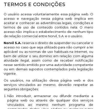
×
×
×
×
Add to wishlist
((modalTitle))
Create wishlist
Sign in
TERMOS E CONDIÇÕES
O usuário acessa voluntariamente essa página web. O
add_circle_outline
Create new list
You need to be logged in to save products in your
((confirmMessage))
Wishlist name
acesso e navegação nessa página web implica em
wishlist.
aceitar e conhecer as advertências legais, condições e
termos de uso de conteúdo contidos nela. O mero
((cancelText))
((modalDeleteText))
acesso não implica o estabelecimento de nenhum tipo
Cancel
Sign in
de relação comercial entre Norvil, S.A. e o usuário.
Cancel
Create wishlist
Norvil S.A.
reserva o direito de suspender ou cancelar o
acesso no caso que seja utilizado para não cumprir a lei
aplicável ou as normas de uso habituais na internet, ou
bem de utilizar o seu domínio em relação com alguma
atividade ilegal, assim como de receber notificação
nesse sentido emitido por uma autoridade competente
ou em demais supostos contemplados pela legislação
vigente.
Os usuários, na utilização dessa página web e dos
serviços vinculados ao mesmo, deverão respeitar as
seguintes obrigações:
Não introduzir, armazenar ou difundir mediante a
página web ou através de qualquer dos serviços
vinculados ao mesmo nenhum programa de