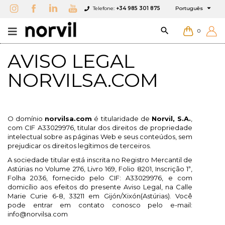

Telefone:
+34 985 301 875
Português

0
AVISO LEGAL
NORVILSA.COM
O domínio
norvilsa.com
é titularidade de
Norvil, S.A.
,
com CIF A33029976, titular dos direitos de propriedade
intelectual sobre as páginas Web e seus conteúdos, sem
prejudicar os direitos legítimos de terceiros.
A sociedade titular está inscrita no Registro Mercantil de
Astúrias no Volume 276, Livro 169, Folio 8201, Inscrição 1ª,
Folha 2036, fornecido pelo CIF: A33029976, e com
domicílio aos efeitos do presente Aviso Legal, na Calle
Marie Curie 6-8, 33211 em Gijón/Xixón(Astúrias). Você
pode entrar em contato conosco pelo e-mail:
info@norvilsa.com