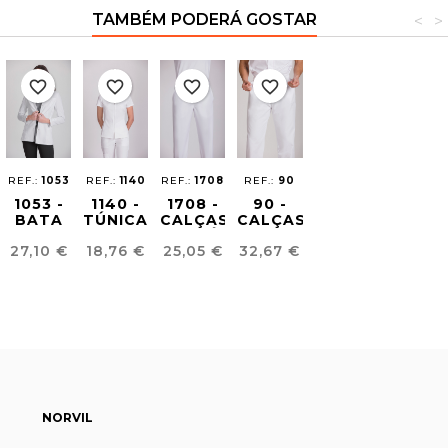
TAMBÉM PODERÁ GOSTAR
<
>
favorite_border
favorite_border
favorite_border
favorite_border
REF.:
1053
REF.:
1140
REF.:
1708
REF.:
90
1053 -
1140 -
1708 -
90 -
BATA
TÚNICA
CALÇAS
CALÇAS
CLÍNICA
SANITÁRIA
ECOLÓGICAS
SANITÁRIAS
Preço
Preço
Preço
Preço
27,10 €
18,76 €
25,05 €
32,67 €
MULHER
MULHER
UNISSEXO
UNISSEXO
NORVIL