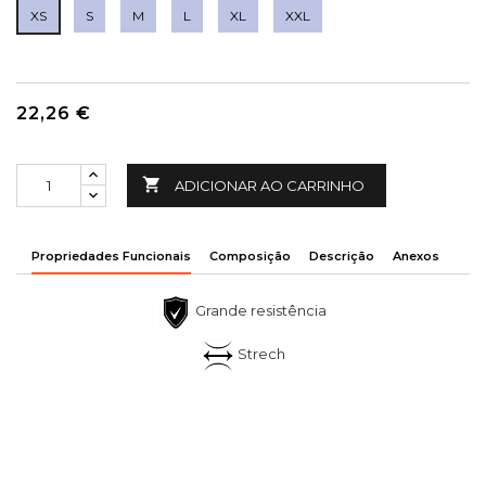
XS
S
M
L
XL
XXL
22,26 €

ADICIONAR AO CARRINHO
Propriedades Funcionais
Composição
Descrição
Anexos
Grande resistência
Strech