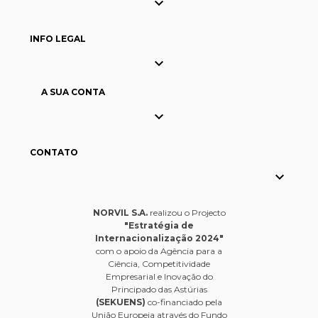

INFO LEGAL

A SUA CONTA

CONTATO

NORVIL S.A.
realizou o Projecto
"Estratégia de
Internacionalização 2024"
com o apoio da Agência para a
Ciência, Competitividade
Empresarial e Inovação do
Principado das Astúrias
(SEKUENS)
co-financiado pela
União Europeia através do Fundo