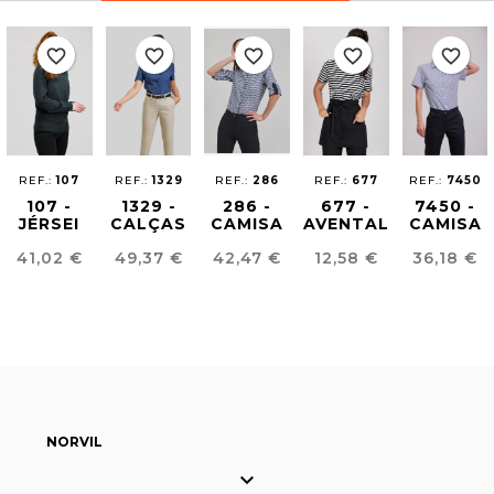
favorite_border
favorite_border
favorite_border
favorite_border
favorite_border
REF.:
107
REF.:
1329
REF.:
286
REF.:
677
REF.:
7450
107 -
1329 -
286 -
677 -
7450 -
JÉRSEI
CALÇAS
CAMISA
AVENTAL
CAMISA
UNISSEXO
CHINO
VICHY
TWISTER
VICHY
Preço
Preço
Preço
Preço
Preço
41,02 €
49,37 €
42,47 €
12,58 €
36,18 €
SKINNY
MULHER
MULHER
MULHER
NORVIL
