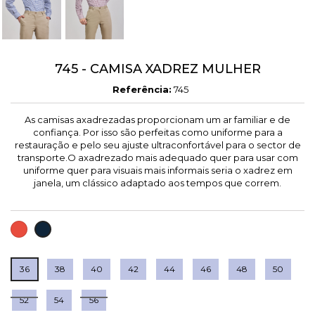
745 - CAMISA XADREZ MULHER
Referência:
745
As camisas axadrezadas proporcionam um ar familiar e de
confiança. Por isso são perfeitas como uniforme para a
restauração e pelo seu ajuste ultraconfortável para o sector de
transporte.O axadrezado mais adequado quer para usar com
uniforme quer para visuais mais informais seria o xadrez em
janela, um clássico adaptado aos tempos que correm.
VERMELHO
MARINHO
36
38
40
42
44
46
48
50
52
54
56