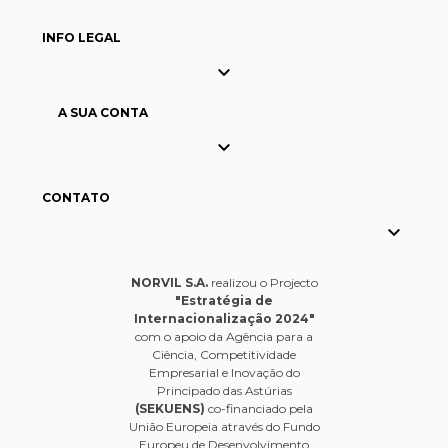
INFO LEGAL

A SUA CONTA

CONTATO

NORVIL S.A.
realizou o Projecto
"Estratégia de
Internacionalização 2024"
com o apoio da Agência para a
Ciência, Competitividade
Empresarial e Inovação do
Principado das Astúrias
(SEKUENS)
co-financiado pela
União Europeia através do Fundo
Europeu de Desenvolvimento