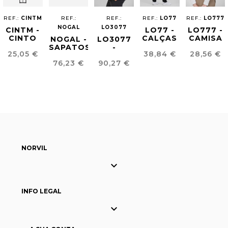
REF.:
CINTM
REF.:
REF.:
REF.:
LO77
REF.:
LO777
NOGAL
LO3077
CINTM -
LO77 -
LO777 -
CINTO
CALÇAS
CAMISA
NOGAL -
LO3077
COURO
TECIDO
RAGLAN
SAPATOS
-
Preço
Preço
Preço
25,05 €
38,84 €
28,56 €
HOMEM
GRS
MULHER
BLUCHER
BLAZER
Preço
Preço
HOMEM
76,23 €
90,27 €
HOMEM
GRS
HOMEM
NORVIL

INFO LEGAL
