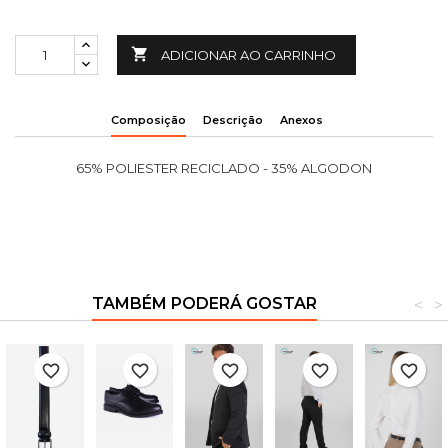

ADICIONAR AO CARRINHO
Composição
Descrição
Anexos
65% POLIESTER RECICLADO - 35% ALGODON
TAMBÉM PODERÁ GOSTAR
<
>
favorite_border
favorite_border
favorite_border
favorite_border
favorite_border