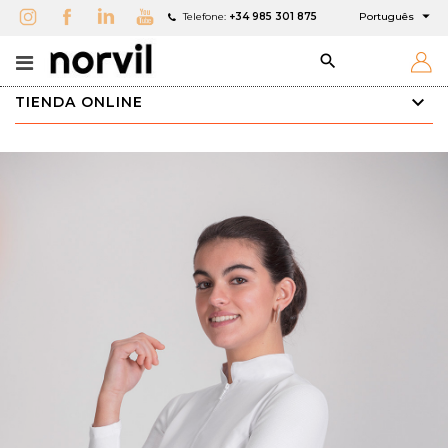

Telefone:
+34 985 301 875
Português

TIENDA ONLINE