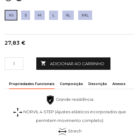
XS
S
M
L
XL
XXL
27,83 €

ADICIONAR AO CARRINHO
Propriedades Funcionais
Composição
Descrição
Anexos
Grande resistência
NORVIL 4-STEP (Ajustes elásticos incorporados que
permitem movimento completo)
Strech