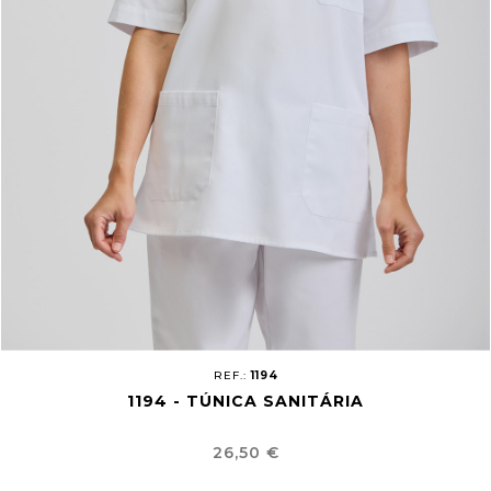
REF.:
1194
1194 - TÚNICA SANITÁRIA
Preço
26,50 €