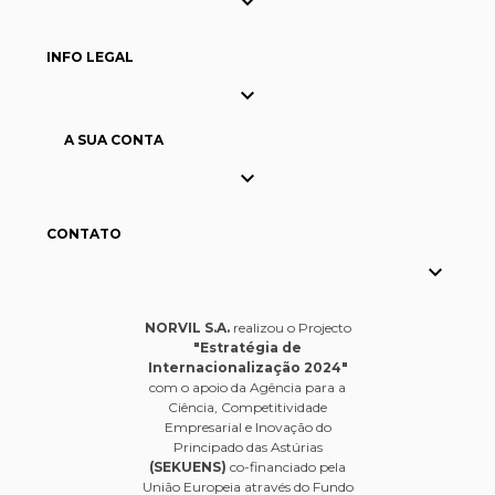

INFO LEGAL

A SUA CONTA

CONTATO

NORVIL S.A.
realizou o Projecto
"Estratégia de
Internacionalização 2024"
com o apoio da Agência para a
Ciência, Competitividade
Empresarial e Inovação do
Principado das Astúrias
(SEKUENS)
co-financiado pela
União Europeia através do Fundo