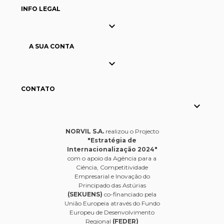
INFO LEGAL

A SUA CONTA

CONTATO

NORVIL S.A.
realizou o Projecto
"Estratégia de
Internacionalização 2024"
com o apoio da Agência para a
Ciência, Competitividade
Empresarial e Inovação do
Principado das Astúrias
(SEKUENS)
co-financiado pela
União Europeia através do Fundo
Europeu de Desenvolvimento
Regional
(FEDER)