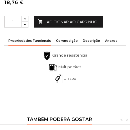
18,76 €

ADICIONAR AO CARRINHO
Propriedades Funcionais
Composição
Descrição
Anexos
Grande resistência
Multipocket
Unisex
TAMBÉM PODERÁ GOSTAR
<
>