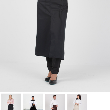
Cancel
Sign in
Cancel
Create wishlist