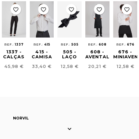
favorite_border
favorite_border
favorite_border
favorite_border
favorite_border
REF.:
1337
REF.:
415
REF.:
505
REF.:
608
REF.:
676
1337 -
415 -
505 -
608 -
676 -
CALÇAS
CAMISA
LAÇO
AVENTAL
MINIAVEN
COMFORT
COM
CETIM
SOMMILLER
BELIZE
Preço
Preço
Preço
Preço
Preço
45,98 €
33,40 €
12,58 €
20,21 €
12,58 €
FIT
GOLA
MULHER
LAÇO
NORVIL
