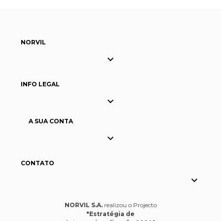
NORVIL

INFO LEGAL

A SUA CONTA

CONTATO

NORVIL S.A.
realizou o Projecto
"Estratégia de