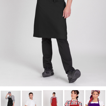
Wishlist name
wishlist.
Cancel
Sign in
Cancel
Create wishlist