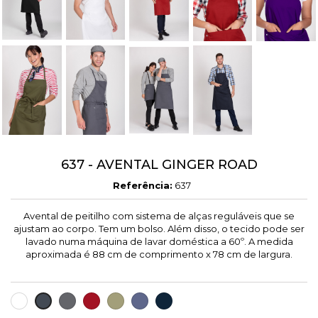
637 - AVENTAL GINGER ROAD
Referência:
637
Avental de peitilho com sistema de alças reguláveis ​​que se
ajustam ao corpo. Tem um bolso. Além disso, o tecido pode ser
lavado numa máquina de lavar doméstica a 60º. A medida
aproximada é 88 cm de comprimento x 78 cm de largura.
BRANCO
CINZA
VERMELHO
KAKI
VIOLETA
MARINHO
PRETO
ESCURO
ESCURO
ESCURO