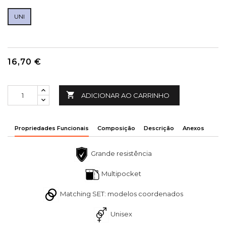
UNI
16,70 €

ADICIONAR AO CARRINHO
Propriedades Funcionais
Composição
Descrição
Anexos
Grande resistência
Multipocket
Matching SET: modelos coordenados
Unisex