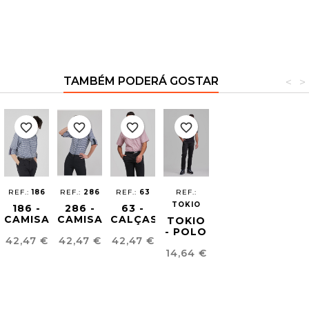
TAMBÉM PODERÁ GOSTAR
<
>
favorite_border
favorite_border
favorite_border
favorite_border
REF.:
186
REF.:
286
REF.:
63
REF.:
TOKIO
186 -
286 -
63 -
CAMISA
CAMISA
CALÇAS
TOKIO
VICHY
VICHY
CHINO
- POLO
Preço
Preço
Preço
42,47 €
42,47 €
42,47 €
HOMEM
MULHER
HOMEM
BÁSICO
Preço
14,64 €
UNISSEXO