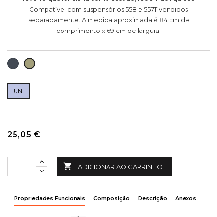
Compatível com suspensórios 558 e 557T vendidos
separadamente. A medida aproximada é 84 cm de
comprimento x 69 cm de largura.
PRETO
KAKI
UNI
25,05 €

ADICIONAR AO CARRINHO
Propriedades Funcionais
Composição
Descrição
Anexos