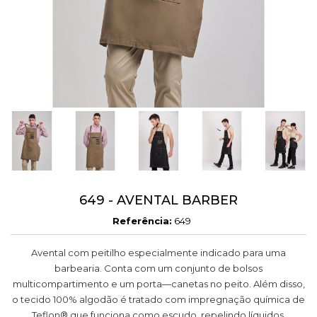
Cancel
Sign in
Cancel
Create wishlist
649 - AVENTAL BARBER
Referência:
649
Avental com peitilho especialmente indicado para uma
barbearia. Conta com um conjunto de bolsos
multicompartimento e um porta—canetas no peito. Além disso,
o tecido 100% algodão é tratado com impregnação química de
Teflon® que funciona como escudo, repelindo líquidos.