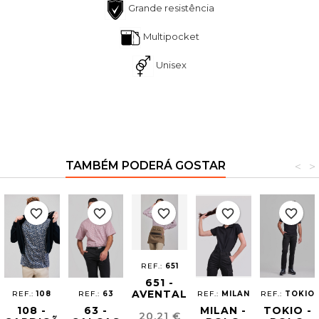
Grande resistência
Multipocket
Unisex
TAMBÉM PODERÁ GOSTAR
<
>
favorite_border
favorite_border
favorite_border
favorite_border
favorite_border
REF.:
651
651 -
AVENTAL
REF.:
108
REF.:
63
REF.:
MILAN
REF.:
TOKIO
BARBER
108 -
63 -
MILAN -
TOKIO -
Preço
20,21 €