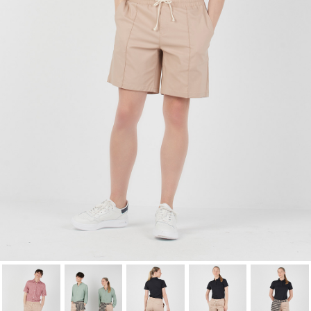
Cancel
Sign in
Cancel
Create wishlist