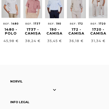
REF.:
1480
REF.:
1737
REF.:
190
REF.:
172
REF.:
1720
1480 -
1737 -
190 -
172 -
1720 -
POLO
CAMISA
CAMISA
CAMISA
CAMISA
GOLA
ECOLÓGICA
UNISSEXO
EFEITO
EFEITO
Preço
Preço
Preço
Preço
Preço
45,98 €
38,24 €
35,45 €
36,18 €
31,34 €
CONTRASTE
UNISSEXO
MIL
LINHO
LINHO
UNISSEXO
RAIAS
UNISEX
UNISEX
NORVIL

INFO LEGAL