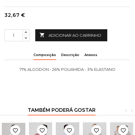
32,67 €

ADICIONAR AO CARRINHO
Composição
Descrição
Anexos
71% ALGODON - 26% POLIAMIDA - 3% ELASTANO
TAMBÉM PODERÁ GOSTAR
<
>
favorite_border
favorite_border
favorite_border
favorite_border
favorite_border