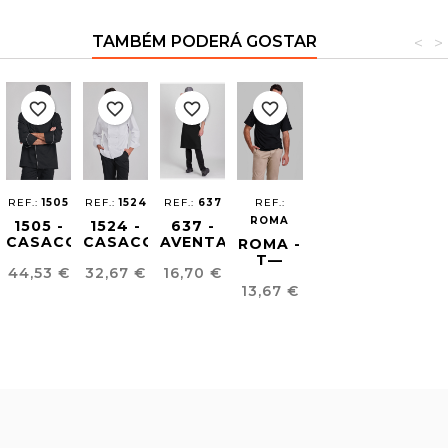
TAMBÉM PODERÁ GOSTAR
<
>
favorite_border
favorite_border
favorite_border
favorite_border
REF.:
1505
REF.:
1524
REF.:
637
REF.:
ROMA
1505 -
1524 -
637 -
CASACO
CASACO
AVENTAL
ROMA -
CHEF
CHEF
GINGER
T—
Preço
Preço
Preço
44,53 €
32,67 €
16,70 €
ETON
LEGRAND
ROAD
SHIRT
Preço
13,67 €
BÁSICA
UNISSEXO