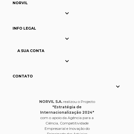
NORVIL

INFO LEGAL

A SUA CONTA

CONTATO

NORVIL S.A.
realizou o Projecto
"Estratégia de
Internacionalização 2024"
com o apoio da Agência para a
Ciência, Competitividade
Empresarial e Inovação do
Principado das Astúrias