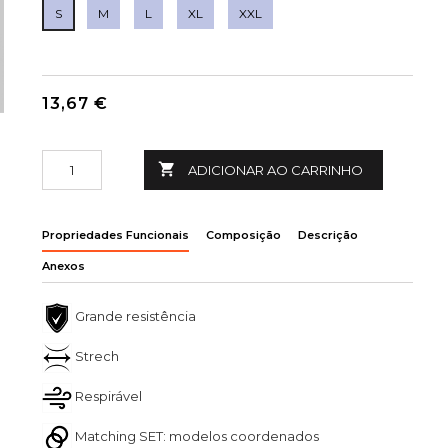
S
M
L
XL
XXL
13,67 €

ADICIONAR AO CARRINHO
Propriedades Funcionais
Composição
Descrição
Anexos
Grande resistência
Strech
Respirável
Matching SET: modelos coordenados