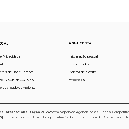
EGAL
A SUA CONTA
de Privacidade
Informação pessoal
al
Encomendas
erais de Uso e Compra
Boletos de crédito
çãO SOBRE COOKIES
Endereços
de qualidade e ambiental
de Internacionalização 2024"
com o apoio da Agência para a Ciência, Competitiv
S)
co-financiado pela União Europeia através do Fundo Europeu de Desenvolviment