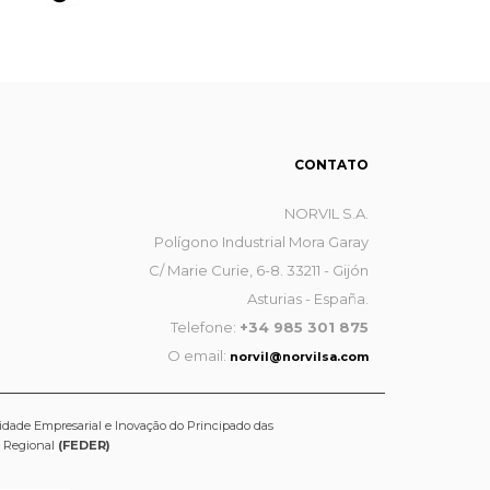
CONTATO
NORVIL S.A.
Polígono Industrial Mora Garay
C/ Marie Curie, 6-8. 33211 - Gijón
Asturias - España.
Telefone:
+34 985 301 875
O email:
norvil@norvilsa.com
idade Empresarial e Inovação do Principado das
o Regional
(FEDER)