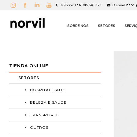
Telefone:
+34 985 301 875
O email:
norvi
SOBRE NÓS
SETORES
SERVI
TIENDA ONLINE
A
((
S
SETORES
HOSPITALIDADE
BELEZA E SAÚDE
TRANSPORTE
OUTROS