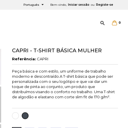

Português
Bem-vindo,
Iniciar sessão
ou
Registe-se

0
CAPRI - T-SHIRT BÁSICA MULHER
Referência:
CAPRI
×
×
×
Peça básica e com estilo, um uniforme de trabalho
moderno e descontraído.A T-shirt básica que pode ser
personalizada com o seu logótipo e que vai dar um
toque de pinta ao conjunto, um produto que
ist
distribuímos visando o conforto no trabalho. Uma T-shirt
de algodão e elastano com corte slim fit de 170 g/m².
BRANCO
PRETO