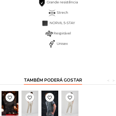
Grande resistência
Strech
NORVIL 5-STAY
Respirável
Unisex
TAMBÉM PODERÁ GOSTAR
<
>
favorite_border
favorite_border
favorite_border
favorite_border