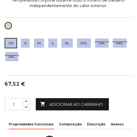
temperatura corporal durante todo o horário de trabalho
independentemente do calor exterior.
BEGE
ESCURO
XS
S
M
L
XL
XXL
3XL
4XL
5XL
67,52 €

ADICIONAR AO CARRINHO
Propriedades Funcionais
Composição
Descrição
Anexos