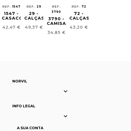
REF.:
1547
REF.:
29
REF.:
REF.:
72
3790
1547 -
29 -
72 -
CASACO
CALÇAS
CALÇAS
3790 -
SHOW
CHINO
JOGGING
CAMISA
Preço
Preço
Preço
42,47 €
49,37 €
43,20 €
COOKING
SKINNY
FLUÍDO
TECIDO
Preço
URBAN
HOMEM
UNISSEXO
34,85 €
ESTRUTURADO
UNISSEXO
NORVIL

INFO LEGAL

A SUA CONTA