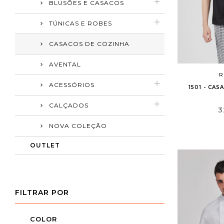
BLUSÕES E CASACOS
TÚNICAS E ROBES
CASACOS DE COZINHA
AVENTAL
R
ACESSÓRIOS
1501 - CA
CALÇADOS
P
3
NOVA COLEÇÃO
OUTLET
FILTRAR POR
COLOR