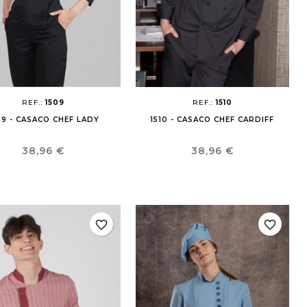
REF.:
1509
REF.:
1510
09 - CASACO CHEF LADY
1510 - CASACO CHEF CARDIFF
Preço
Preço
38,96 €
38,96 €
favorite_border
favorite_border