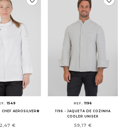
favorite_border
favorite_border
EF.:
1549
REF.:
1196
O CHEF AEROSILVER®
1196 - JAQUETA DE COZINHA
COOLER UNISEX
reço
Preço
2,47 €
59,17 €