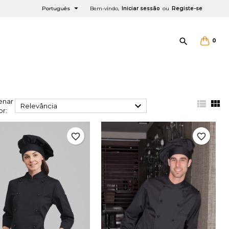

Português
Bem-vindo,
Iniciar sessão
ou
Registe-se

0
enar



Relevância
or:
favorite_border
favorite_border
×
×
×
×