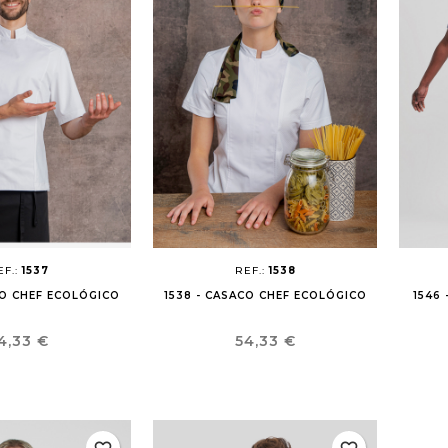
EF.:
1537
REF.:
1538
CO CHEF ECOLÓGICO
1538 - CASACO CHEF ECOLÓGICO
1546
reço
Preço
4,33 €
54,33 €