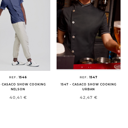
REF.:
1546
REF.:
1547
 - CASACO SHOW COOKING
1547 - CASACO SHOW COOKING
NELSON
URBAN
Preço
Preço
40,41 €
42,47 €