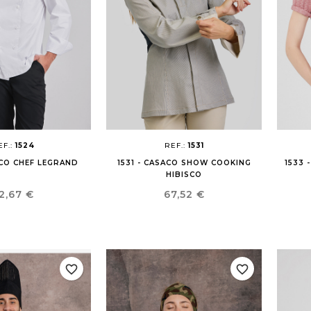
EF.:
1524
REF.:
1531
ACO CHEF LEGRAND
1531 - CASACO SHOW COOKING
1533 
HIBISCO
reço
Preço
2,67 €
67,52 €
favorite_border
favorite_border