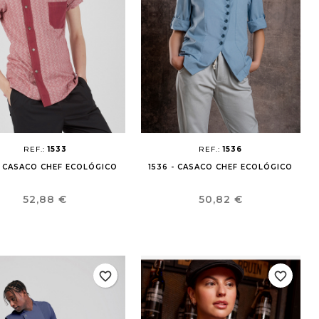
REF.:
1533
REF.:
1536
- CASACO CHEF ECOLÓGICO
1536 - CASACO CHEF ECOLÓGICO
Preço
Preço
52,88 €
50,82 €
favorite_border
favorite_border