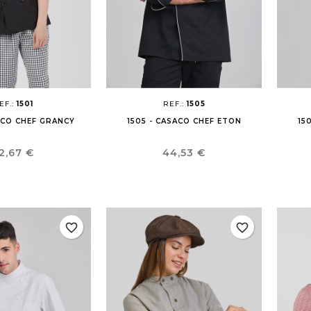
((cancelText))
Cancel
((modalDeleteText))
Sign in
Cancel
Create wishlist
EF.:
1501
REF.:
1505
SACO CHEF GRANCY
1505 - CASACO CHEF ETON
15
reço
Preço
2,67 €
44,53 €
favorite_border
favorite_border