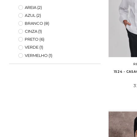
AREIA
(2)
AZUL
(2)
BRANCO
(8)
CINZA
(1)
PRETO
(6)
VERDE
(1)
VERMELHO
(1)
R
1524 - CAS
P
3