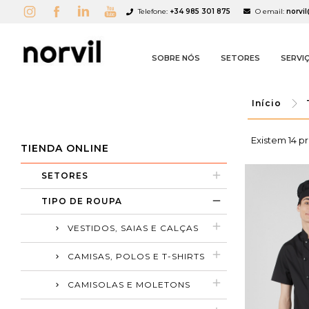
Telefone:
+34 985 301 875
O email:
norvi
SOBRE NÓS
SETORES
SERVI
Início
Existem 14 p
TIENDA ONLINE
SETORES
TIPO DE ROUPA
VESTIDOS, SAIAS E CALÇAS
A
(
C
S
CAMISAS, POLOS E T-SHIRTS
add_circle_outline
CAMISOLAS E MOLETONS