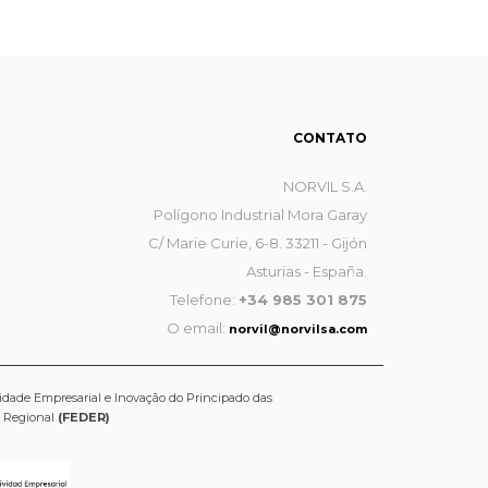
CONTATO
NORVIL S.A.
Polígono Industrial Mora Garay
C/ Marie Curie, 6-8. 33211 - Gijón
Asturias - España.
Telefone:
+34 985 301 875
O email:
norvil@norvilsa.com
idade Empresarial e Inovação do Principado das
o Regional
(FEDER)