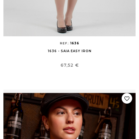
REF.:
1636
1636 - SAIA EASY IRON
Preço
67,52 €
favorite_border