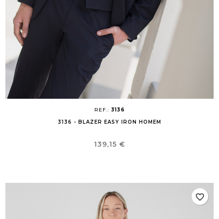
REF.:
3136
3136 - BLAZER EASY IRON HOMEM
Preço
139,15 €
favorite_border