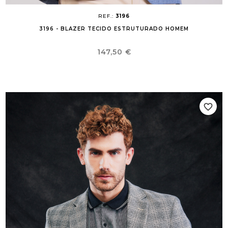
REF.:
3196
3196 - BLAZER TECIDO ESTRUTURADO HOMEM
Preço
147,50 €
favorite_border