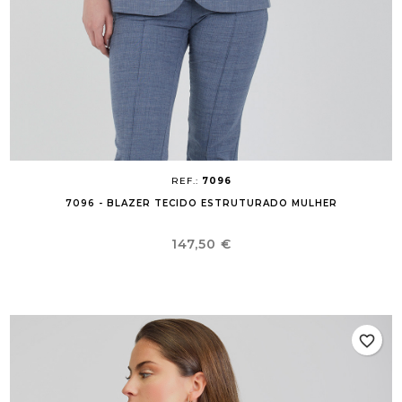
REF.:
7096
7096 - BLAZER TECIDO ESTRUTURADO MULHER
Preço
147,50 €
favorite_border