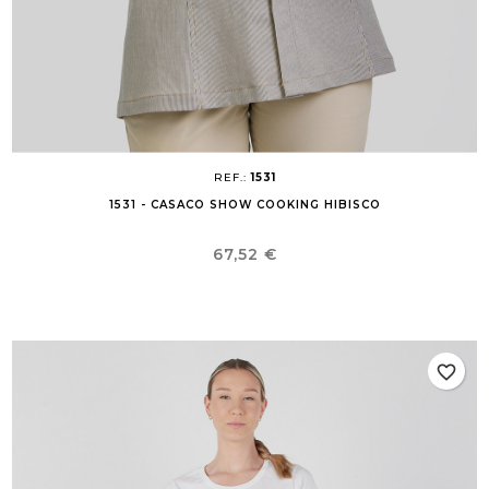
REF.:
1531
1531 - CASACO SHOW COOKING HIBISCO
Preço
67,52 €
favorite_border