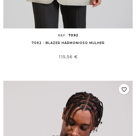
REF.:
7092
7092 - BLAZER HARMONIOSO MULHER
Preço
115,56 €
favorite_border