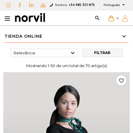

Telefone:
+34 985 301 875
Português

0
TIENDA ONLINE

Relevância
FILTRAR
Mostrando 1-50 de um total de 70 artigo(s)
favorite_border