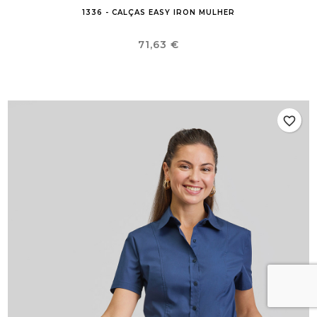
1336 - CALÇAS EASY IRON MULHER
Preço
71,63 €
favorite_border