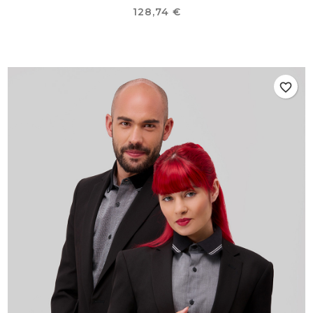
Preço
128,74 €
favorite_border