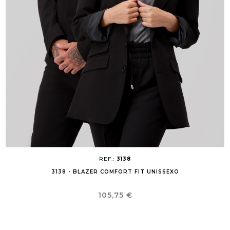
REF.:
3138
3138 - BLAZER COMFORT FIT UNISSEXO
Preço
105,75 €