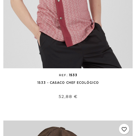
REF.:
1533
1533 - CASACO CHEF ECOLÓGICO
Preço
52,88 €
favorite_border