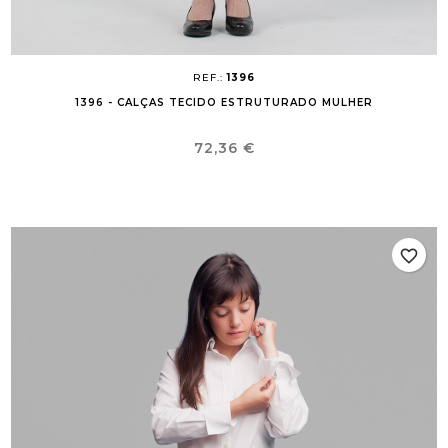
REF.:
1396
1396 - CALÇAS TECIDO ESTRUTURADO MULHER
Preço
72,36 €
favorite_border