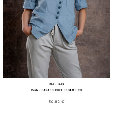
REF.:
1536
1536 - CASACO CHEF ECOLÓGICO
Preço
50,82 €