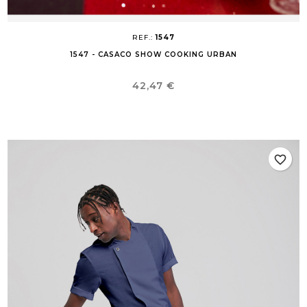
REF.:
1547
1547 - CASACO SHOW COOKING URBAN
Preço
42,47 €
favorite_border