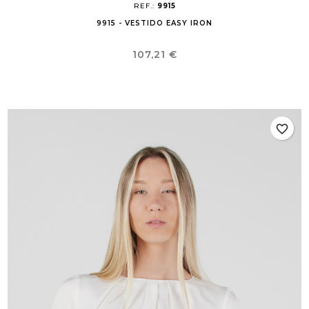
REF.:
9915
9915 - VESTIDO EASY IRON
Preço
107,21 €
favorite_border