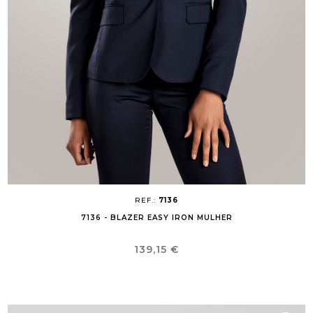
REF.:
7136
7136 - BLAZER EASY IRON MULHER
Preço
139,15 €