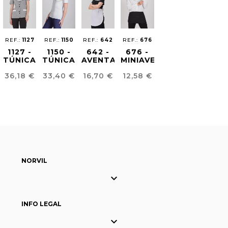
REF.:
1127
REF.:
1150
REF.:
642
REF.:
676
1127 -
1150 -
642 -
676 -
TÚNICA
TÚNICA
AVENTAL
MINIAVENTAL
COMFORT
COMFORT
EMPREGADA
BELIZE
Preço
Preço
Preço
Preço
36,18 €
33,40 €
16,70 €
12,58 €
FIT
FIT
DOMÉSTICA
MULHER
MULHER
NORVIL

INFO LEGAL
