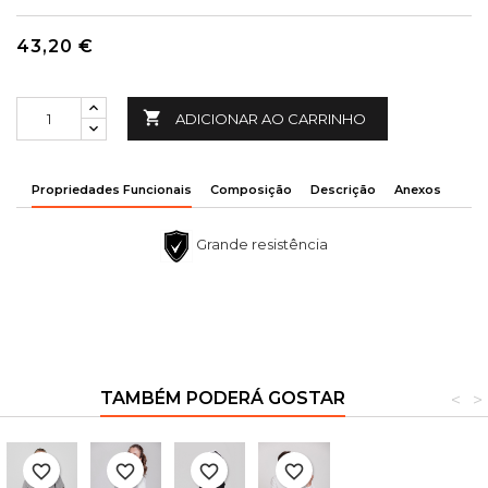
43,20 €

ADICIONAR AO CARRINHO
Propriedades Funcionais
Composição
Descrição
Anexos
Grande resistência
TAMBÉM PODERÁ GOSTAR
<
>
favorite_border
favorite_border
favorite_border
favorite_border