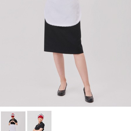
Cancel
Sign in
Cancel
Create wishlist