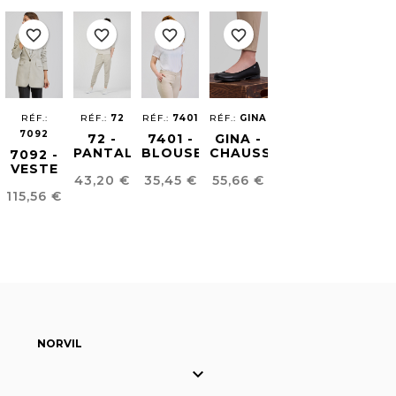
favorite_border
favorite_border
favorite_border
favorite_border
RÉF.:
RÉF.:
72
RÉF.:
7401
RÉF.:
GINA
7092
72 -
7401 -
GINA -
PANTALON
BLOUSE
CHAUSSURE
7092 -
JOGGING
COL
POUR
VESTE
Prix
Prix
Prix
43,20 €
35,45 €
55,66 €
FLUÍDE
BIJOUX
FEMME
FLUIDE
Prix
UNISEX
115,56 €
POUR
FEMME
NORVIL
