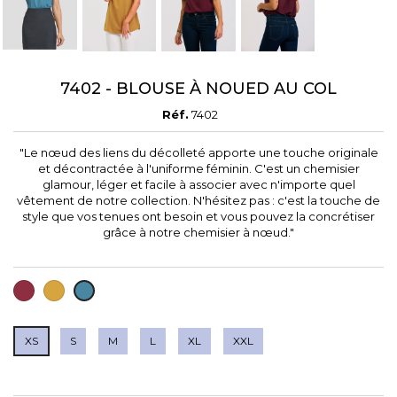
7402 - BLOUSE À NOUED AU COL
Réf.
7402
"Le nœud des liens du décolleté apporte une touche originale
et décontractée à l'uniforme féminin. C'est un chemisier
glamour, léger et facile à associer avec n'importe quel
vêtement de notre collection. N'hésitez pas : c'est la touche de
style que vos tenues ont besoin et vous pouvez la concrétiser
grâce à notre chemisier à nœud."
GRENAT
MOUTARDE
BLEU
GRIS
XS
S
M
L
XL
XXL