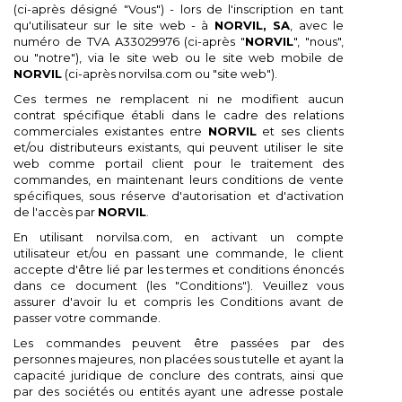
(ci-après désigné "Vous") - lors de l'inscription en tant
qu'utilisateur sur le site web - à
NORVIL, SA
, avec le
numéro de TVA A33029976 (ci-après "
NORVIL
", "nous",
ou "notre"), via le site web ou le site web mobile de
NORVIL
(ci-après norvilsa.com ou "site web").
Ces termes ne remplacent ni ne modifient aucun
contrat spécifique établi dans le cadre des relations
commerciales existantes entre
NORVIL
et ses clients
et/ou distributeurs existants, qui peuvent utiliser le site
web comme portail client pour le traitement des
commandes, en maintenant leurs conditions de vente
spécifiques, sous réserve d'autorisation et d'activation
de l'accès par
NORVIL
.
En utilisant norvilsa.com, en activant un compte
utilisateur et/ou en passant une commande, le client
accepte d'être lié par les termes et conditions énoncés
dans ce document (les "Conditions"). Veuillez vous
assurer d'avoir lu et compris les Conditions avant de
passer votre commande.
Les commandes peuvent être passées par des
personnes majeures, non placées sous tutelle et ayant la
×
×
×
×
Ajouter à ma liste d'envies
((modalTitle))
Créer une liste d'envies
Connexion
capacité juridique de conclure des contrats, ainsi que
par des sociétés ou entités ayant une adresse postale