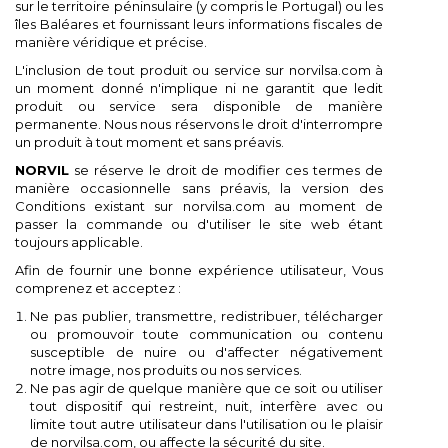
sur le territoire péninsulaire (y compris le Portugal) ou les
add_circle_outline
Create new list
Vous devez être connecté pour ajouter des produits
((confirmMessage))
îles Baléares et fournissant leurs informations fiscales de
Nom de la liste d'envies
à votre liste d'envies.
manière véridique et précise.
L'inclusion de tout produit ou service sur norvilsa.com à
((cancelText))
((modalDeleteText))
un moment donné n'implique ni ne garantit que ledit
Annuler
Connexion
produit ou service sera disponible de manière
Annuler
Créer une liste d'envies
permanente. Nous nous réservons le droit d'interrompre
un produit à tout moment et sans préavis.
NORVIL
se réserve le droit de modifier ces termes de
manière occasionnelle sans préavis, la version des
Conditions existant sur norvilsa.com au moment de
passer la commande ou d'utiliser le site web étant
toujours applicable.
Afin de fournir une bonne expérience utilisateur, Vous
comprenez et acceptez :
Ne pas publier, transmettre, redistribuer, télécharger
ou promouvoir toute communication ou contenu
susceptible de nuire ou d'affecter négativement
notre image, nos produits ou nos services.
Ne pas agir de quelque manière que ce soit ou utiliser
tout dispositif qui restreint, nuit, interfère avec ou
limite tout autre utilisateur dans l'utilisation ou le plaisir
de norvilsa.com, ou affecte la sécurité du site.