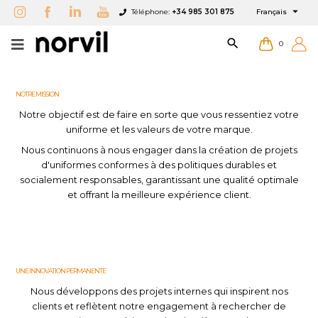

Téléphone:
+34 985 301 875
Français

0
Services
Enterprise de fabrication
Durabilité
des vêtements d’image
NOTRE MISSION
depuis les années 1980
Notre objectif est de faire en sorte que vous ressentiez votre
uniforme et les valeurs de votre marque.
Nous continuons à nous engager dans la création de projets
Nouvelle collection
d'uniformes conformes à des politiques durables et
×
×
×
×
Ajouter à ma liste d'envies
((modalTitle))
Créer une liste d'envies
Connexion
socialement responsables, garantissant une qualité optimale
et offrant la meilleure expérience client.
add_circle_outline
Create new list
Vous devez être connecté pour ajouter des produits
((confirmMessage))
Nom de la liste d'envies
à votre liste d'envies.
Restauration
Beauté et santé
Transport
Autres
((cancelText))
((modalDeleteText))
Annuler
Connexion
UNE INNOVATION PERMANENTE
Annuler
Créer une liste d'envies
Nous développons des projets internes qui inspirent nos
clients et reflètent notre engagement à rechercher de