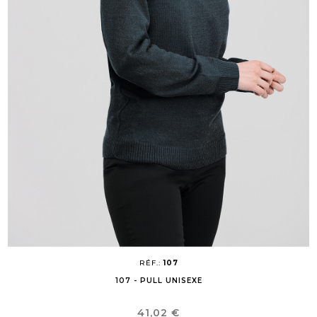
RÉF.:
107
107 - PULL UNISEXE
Prix
41,02 €