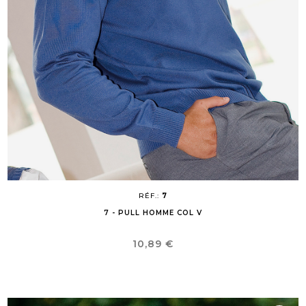
RÉF.:
7
7 - PULL HOMME COL V
Prix
10,89 €