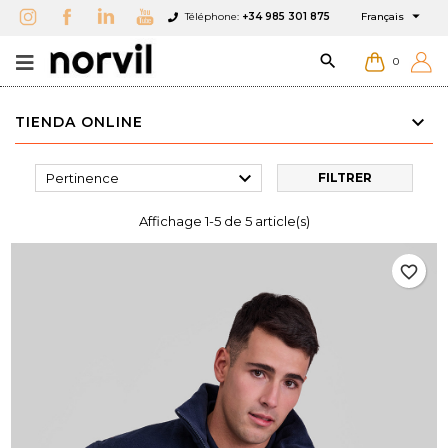

Téléphone:
+34 985 301 875
Français

0
TIENDA ONLINE

Pertinence
FILTRER
Affichage 1-5 de 5 article(s)
favorite_border