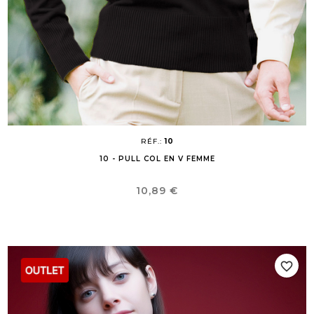
RÉF.:
10
10 - PULL COL EN V FEMME
Prix
10,89 €
favorite_border