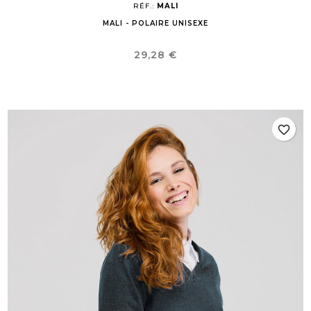
RÉF.:
MALI
MALI - POLAIRE UNISEXE
Prix
29,28 €
favorite_border