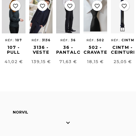
favorite_border
favorite_border
favorite_border
favorite_border
favorite_border
RÉF.:
107
RÉF.:
3136
RÉF.:
36
RÉF.:
502
RÉF.:
CINTM
107 -
3136 -
36 -
502 -
CINTM -
PULL
VESTE
PANTALON
CRAVATE
CEINTUR
UNISEXE
POUR
HOMME
EN
HOMME
Prix
Prix
Prix
Prix
Prix
41,02 €
139,15 €
71,63 €
18,15 €
25,05 €
HOMME
EASY
SATIN
EN CUIR
EASY
IRON
IRON
NORVIL
