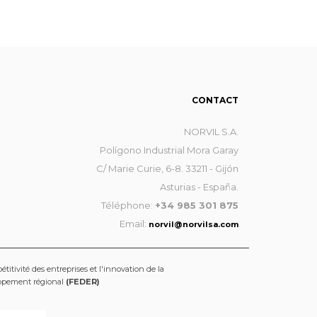
CONTACT
NORVIL S.A.
Polígono Industrial Mora Garay
C/ Marie Curie, 6-8. 33211 - Gijón
Asturias - España.
Téléphone:
+34 985 301 875
Email:
norvil@norvilsa.com
titivité des entreprises et l'innovation de la
oppement régional
(FEDER)