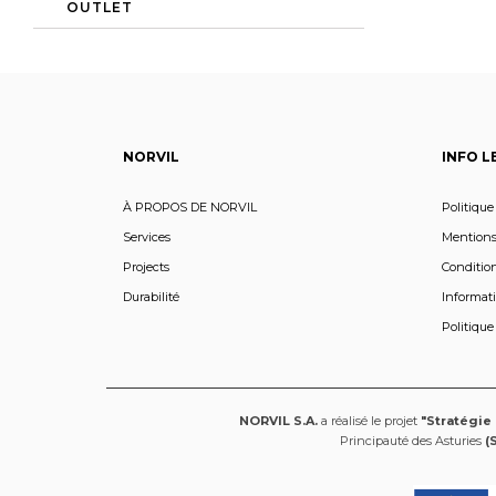
OUTLET
NORVIL
INFO L
À PROPOS DE NORVIL
Politique
Services
Mentions
Projects
Condition
Durabilité
Informati
Politique
NORVIL S.A.
a réalisé le projet
"Stratégie
Principauté des Asturies
(