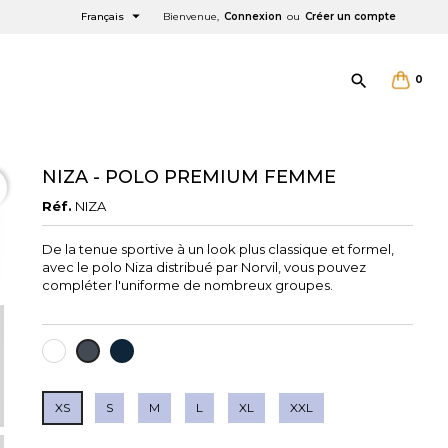

Français
Bienvenue,
Connexion
ou
Créer un compte

0
NIZA - POLO PREMIUM FEMME
Réf.
NIZA
×
×
×
De la tenue sportive à un look plus classique et formel,
avec le polo Niza distribué par Norvil, vous pouvez
e
compléter l'uniforme de nombreux groupes.
BLANC
BLEU
NOIR
NAVY
XS
S
M
L
XL
XXL