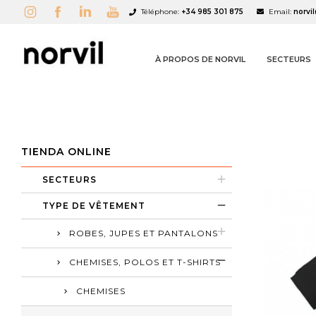
Téléphone:
+34 985 301 875
Email:
norvi
À PROPOS DE NORVIL
SECTEURS
TIENDA ONLINE
A
C
C
SECTEURS
add_circle_outline
TYPE DE VÊTEMENT
ROBES, JUPES ET PANTALONS
CHEMISES, POLOS ET T-SHIRTS
CHEMISES