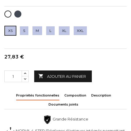
NOIR
BLANC
XS
S
M
L
XL
XXL
27,83 €

AJOUTER AU PANIER
Propriétés fonctionnelles
Composition
Description
Documents joints
Grande Résistance
NORVIL 4-STEP (Réglages élastiques intégrés permettant