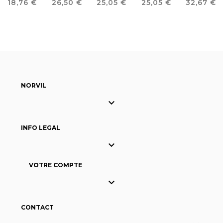
Prix
Prix
Prix
Prix
Prix
18,76 €
26,50 €
25,05 €
25,05 €
32,67 €
STRETCH
UNISEX
UNISEX
UNISEX
UNISEX
COTON
NORVIL

INFO LEGAL

VOTRE COMPTE

CONTACT