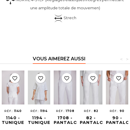
une amplitude totale de mouvemen)
Strech
VOUS AIMEREZ AUSSI
<
>
favorite_border
favorite_border
favorite_border
favorite_border
favorite_border
RÉF.:
1140
RÉF.:
1194
RÉF.:
1708
RÉF.:
82
RÉF.:
90
1140 -
1194 -
1708 -
82 -
90 -
TUNIQUE
TUNIQUE
PANTALON
PANTALON
PANTALO
FEMME
MEDICAL
ÉCOLOGIQUE
SANITAIRE
SANITAIR