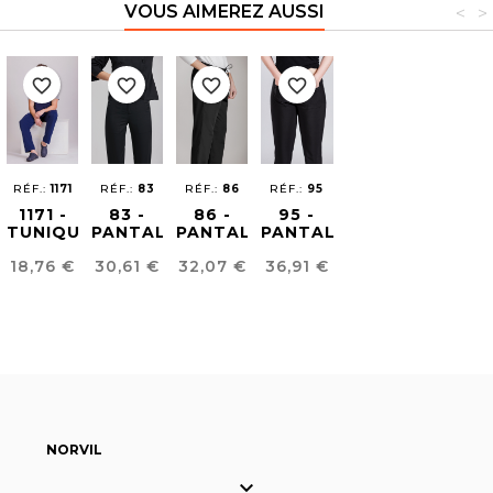
VOUS AIMEREZ AUSSI
<
>
favorite_border
favorite_border
favorite_border
favorite_border
RÉF.:
1171
RÉF.:
83
RÉF.:
86
RÉF.:
95
1171 -
83 -
86 -
95 -
TUNIQUE
PANTALON
PANTALON
PANTALON
HOMME
CUISINE
CUISINE
POUR
Prix
Prix
Prix
Prix
18,76 €
30,61 €
32,07 €
36,91 €
BICOLORE
UNISEX
UNISEX
FEMME
CONFORT
FIT
NORVIL
