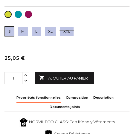
AIGUE-
AUBERGINE
PISTACHE
MARINE
S
M
L
XL
XXL
25,05 €

AJOUTER AU PANIER
Propriétés fonctionnelles
Composition
Description
Documents joints
NORVIL ECO CLASS: Eco friendly Vêtements
Grande Résistance