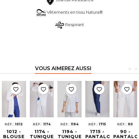
Vêtements en tissu Natura®
Respirant
VOUS AIMEREZ AUSSI
<
>
favorite_border
favorite_border
favorite_border
favorite_border
favorite_border
RÉF.:
1012
RÉF.:
1174
RÉF.:
1194
RÉF.:
1715
RÉF.:
90
1012 -
1174 -
1194 -
1715 -
90 -
BLOUSE
TUNIQUE
TUNIQUE
PANTALON
PANTALO