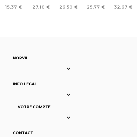
HOMME
ÉCOLOGIQUE
MEDICAL
NATURA®
SANITAIR
Prix
Prix
Prix
Prix
Prix
15,37 €
27,10 €
26,50 €
25,77 €
32,67 €
À COL
HOMME
UNISEX
UNISEX
UNISEX
REVÈRS
NORVIL

INFO LEGAL

VOTRE COMPTE

CONTACT