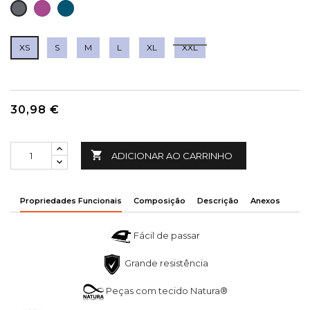
FÚCSIA
PETROLEO
CINZA
ESCURO
XS
S
M
L
XL
XXL
30,98 €

ADICIONAR AO CARRINHO
Propriedades Funcionais
Composição
Descrição
Anexos
Fácil de passar
Grande resistência
Peças com tecido Natura®