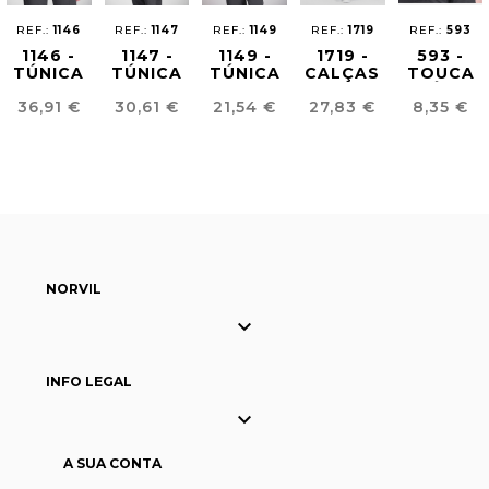
REF.:
1146
REF.:
1147
REF.:
1149
REF.:
1719
REF.:
593
1146 -
1147 -
1149 -
1719 -
593 -
TÚNICA
TÚNICA
TÚNICA
CALÇAS
TOUCA
SANITÁRIA
SANITÁRIA
SANITÁRIA
ANTILIXÍVIA
CIRÚRGIC
Preço
Preço
Preço
Preço
Preço
36,91 €
30,61 €
21,54 €
27,83 €
8,35 €
MULHER
MULHER
HOMEM
UNISSEXO
PREMIUM
NORVIL

INFO LEGAL

A SUA CONTA