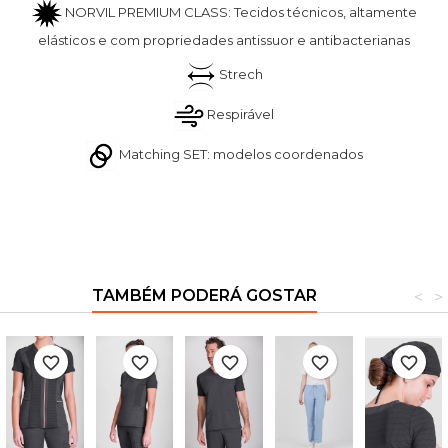
NORVIL PREMIUM CLASS: Tecidos técnicos, altamente
elásticos e com propriedades antissuor e antibacterianas
Strech
Respirável
Matching SET: modelos coordenados
TAMBÉM PODERÁ GOSTAR
<
>
favorite_border
favorite_border
favorite_border
favorite_border
favorite_border