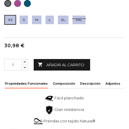
FUCSIA
PETROLEO
GRIS
OSCURO
XS
S
M
L
XL
XXL
30,98 €

AÑADIR AL CARRITO
Propiedades Funcionales
Composición
Descripción
Adjuntos
Fácil planchado
Gran resistencia
Prendas con tejido Natura®