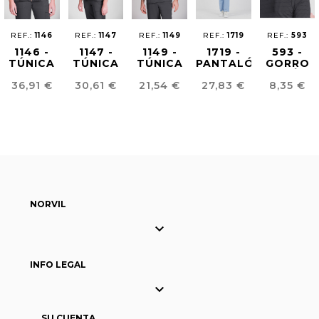
REF.:
1146
REF.:
1147
REF.:
1149
REF.:
1719
REF.:
593
1146 -
1147 -
1149 -
1719 -
593 -
TÚNICA
TÚNICA
TÚNICA
PANTALÓN
GORRO
SANITARIA
SANITARIA
SANITARIA
ANTILEJÍA
QUIRÓFA
Precio
Precio
Precio
Precio
Precio
36,91 €
30,61 €
21,54 €
27,83 €
8,35 €
MUJER
MUJER
HOMBRE
UNISEX
PREMIUM
NORVIL

INFO LEGAL

SU CUENTA