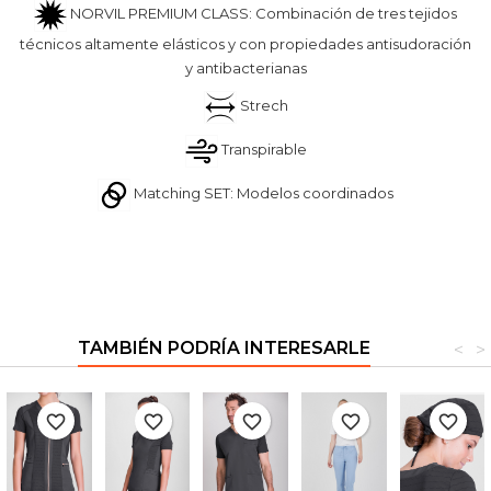
NORVIL PREMIUM CLASS: Combinación de tres tejidos
técnicos altamente elásticos y con propiedades antisudoración
y antibacterianas
Strech
Transpirable
Matching SET: Modelos coordinados
TAMBIÉN PODRÍA INTERESARLE
<
>
favorite_border
favorite_border
favorite_border
favorite_border
favorite_border