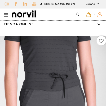

Teléfono:
+34 985 301 875
Español

0
TIENDA ONLINE
favorite_border
×
×
×
Añadir a Favoritos
Crear lista de Favoritos
Iniciar sesión