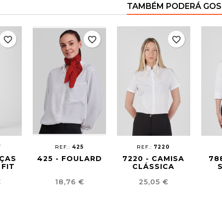
TAMBÉM PODERÁ GOS
favorite_border
favorite_border
favorite_border
7
REF.:
425
REF.:
7220
LÇAS
425 - FOULARD
7220 - CAMISA
78
FIT
CLÁSSICA
R
MULHER
Preço
Preço
€
18,76 €
25,05 €