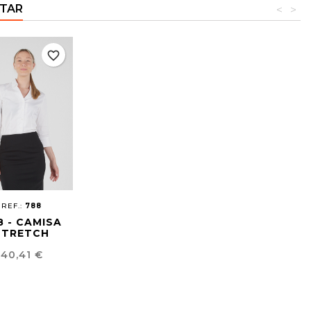
TAR
<
>
favorite_border
REF.:
788
8 - CAMISA
STRETCH
MULHER
Preço
40,41 €