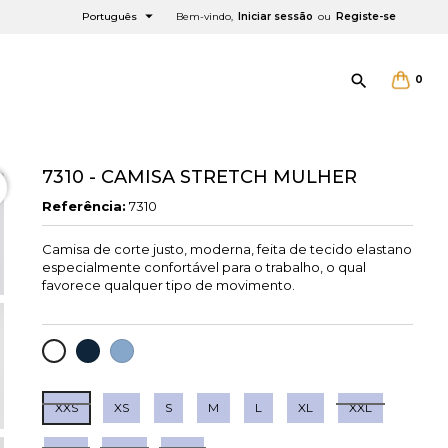

Português
Bem-vindo,
Iniciar sessão
ou
Registe-se

0
7310 - CAMISA STRETCH MULHER
Referência:
7310
Camisa de corte justo, moderna, feita de tecido elastano
×
×
×
especialmente confortável para o trabalho, o qual
favorece qualquer tipo de movimento.
MARINHO
CELESTE
BRANCO
XXS
XS
S
M
L
XL
XXL