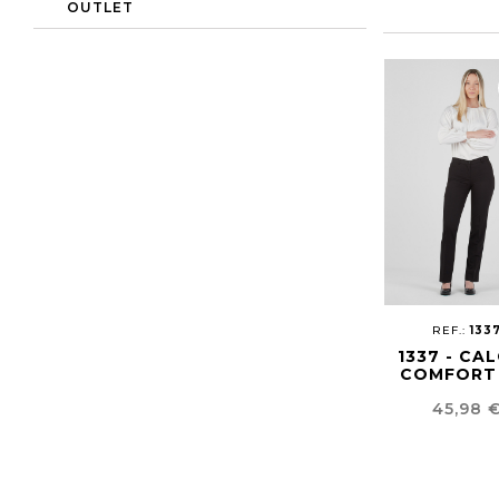
OUTLET
REF.:
133
1337 - CA
COMFORT 
MULHE
Preço
45,98 