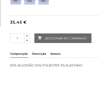
3XL
4XL
5XL
35,45 €

ADICIONAR AO CARRINHO
Composição
Descrição
Anexos
63% ALGODÃO 34% POLIÉSTER 3% ELASTANO