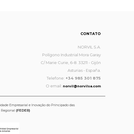
CONTATO
NORVIL S.A.
Polígono Industrial Mora Garay
C/ Marie Curie, 6-8. 33211 - Gijón
Asturias - España.
Telefone:
+34 985 301 875
O email:
norvil@norvilsa.com
idade Empresarial e Inovação do Principado das
o Regional
(FEDER)