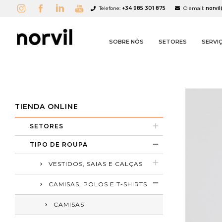
Telefone:
+34 985 301 875
O email:
norvi
SOBRE NÓS
SETORES
SERVI
TIENDA ONLINE
SETORES
A
C
S
TIPO DE ROUPA
add_circle_outline
VESTIDOS, SAIAS E CALÇAS
CAMISAS, POLOS E T-SHIRTS
CAMISAS