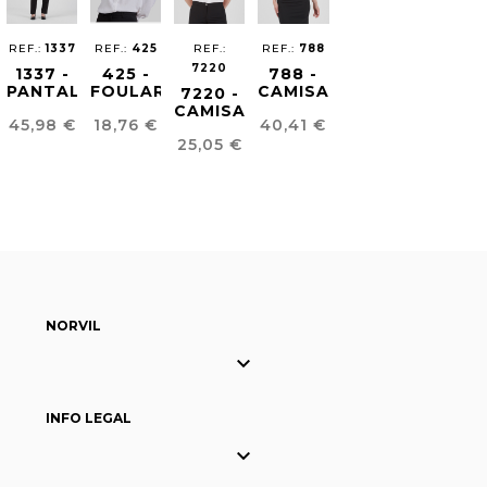
REF.:
1337
REF.:
425
REF.:
REF.:
788
7220
1337 -
425 -
788 -
PANTALÓN
FOULARD
CAMISA
7220 -
MUJER
STRETCH
CAMISA
Precio
Precio
Precio
45,98 €
18,76 €
40,41 €
CONFORT
MUJER
CLÁSICA
Precio
FIT
25,05 €
MUJER
NORVIL

INFO LEGAL
