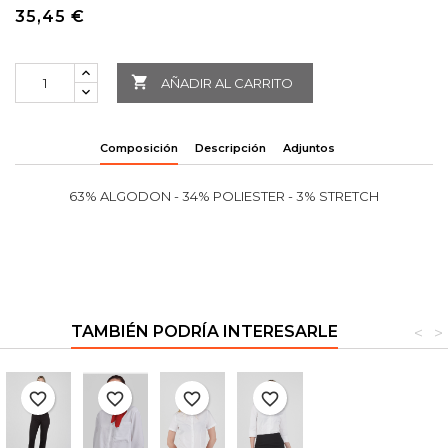
35,45 €

AÑADIR AL CARRITO
Composición
Descripción
Adjuntos
63% ALGODON - 34% POLIESTER - 3% STRETCH
TAMBIÉN PODRÍA INTERESARLE
<
>
favorite_border
favorite_border
favorite_border
favorite_border