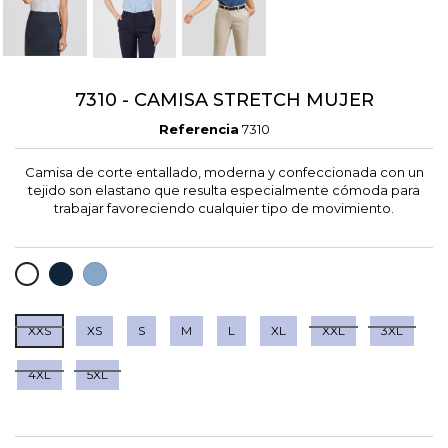
7310 - CAMISA STRETCH MUJER
Referencia
7310
Camisa de corte entallado, moderna y confeccionada con un
tejido son elastano que resulta especialmente cómoda para
trabajar favoreciendo cualquier tipo de movimiento.
MARINO
AZUL
BLANCO
CELESTE
XXS
XS
S
M
L
XL
XXL
3XL
4XL
5XL