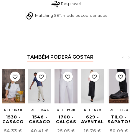
Respirável
Matching SET: modelos coordenados
TAMBÉM PODERÁ GOSTAR
<
>
favorite_border
favorite_border
favorite_border
favorite_border
favorite_border
REF.:
1538
REF.:
1546
REF.:
1708
REF.:
629
REF.:
TILO
1538 -
1546 -
1708 -
629 -
TILO -
CASACO
CASACO
CALÇAS
AVENTAL
SAPATOS
CHEF
SHOW
ECOLÓGICAS
CALEDÓNIA
CHEF
Preço
Preço
Preço
Preço
Preço
54,33 €
40,41 €
25,05 €
18,76 €
50,09 €
ECOLÓGICO
COOKING
UNISSEXO
UNISSEX