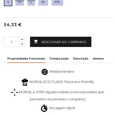
S
M
L
XL
XXL
54,33 €

ADICIONAR AO CARRINHO
Propriedades Funcionais
Composição
Descrição
Anexos
Antibacteriano
NORVIL ECO CLASS: Peça eco firendly
NORVIL 4-STEP (Ajustes elásticos incorporados que
permitem movimento completo)
Secagem rápid