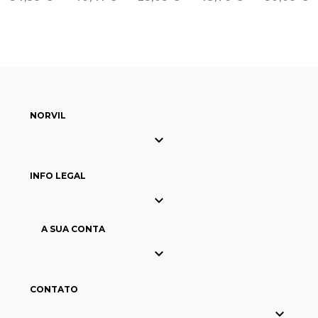
NELSON
NORVIL

INFO LEGAL

A SUA CONTA

CONTATO
