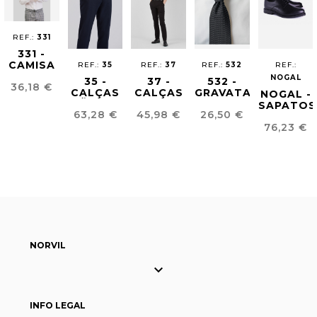
REF.:
331
331 -
CAMISA
REF.:
35
REF.:
37
REF.:
532
REF.:
STRETCH
NOGAL
35 -
37 -
532 -
Preço
36,18 €
HOMEM
CALÇAS
CALÇAS
GRAVATA
NOGAL -
LÃ FRIA
COMFORT
ESTAMPADA
SAPATOS
Preço
Preço
Preço
63,28 €
45,98 €
26,50 €
HOMEM
FIT
BLUCHER
Preço
HOMEM
76,23 €
HOMEM
NORVIL

INFO LEGAL