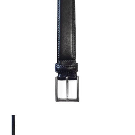
Cancel
Sign in
Cancel
Create wishlist