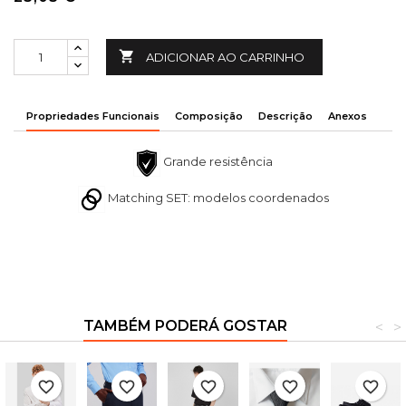

ADICIONAR AO CARRINHO
Propriedades Funcionais
Composição
Descrição
Anexos
Grande resistência
Matching SET: modelos coordenados
TAMBÉM PODERÁ GOSTAR
<
>
favorite_border
favorite_border
favorite_border
favorite_border
favorite_border