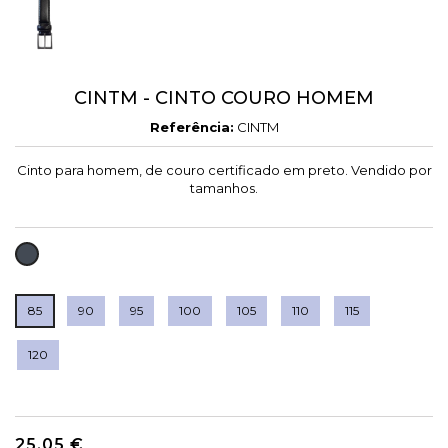
CINTM - CINTO COURO HOMEM
Referência:
CINTM
Cinto para homem, de couro certificado em preto. Vendido por
tamanhos.
PRETO
85
90
95
100
105
110
115
120
25,05 €