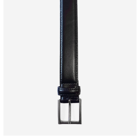
((cancelText))
((modalDeleteText))
Cancel
Sign in
Cancel
Create wishlist