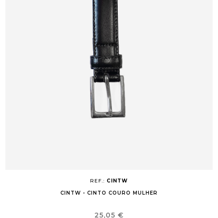
REF.:
CINTW
CINTW - CINTO COURO MULHER
Preço
25,05 €