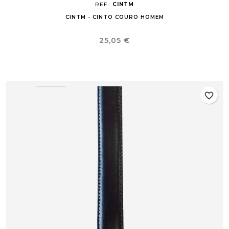
REF.:
CINTM
CINTM - CINTO COURO HOMEM
Preço
25,05 €
favorite_border