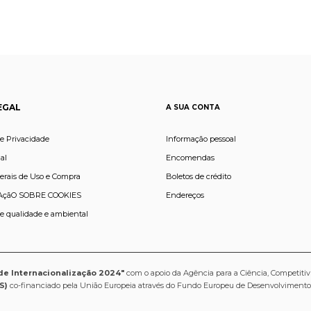
EGAL
A SUA CONTA
de Privacidade
Informação pessoal
al
Encomendas
erais de Uso e Compra
Boletos de crédito
çãO SOBRE COOKIES
Endereços
de qualidade e ambiental
de Internacionalização 2024"
com o apoio da Agência para a Ciência, Competitiv
S)
co-financiado pela União Europeia através do Fundo Europeu de Desenvolviment