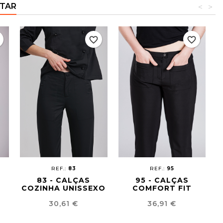
TAR
<
>
r
favorite_border
favorite_border
REF.:
83
REF.:
95
83 - CALÇAS
95 - CALÇAS
COZINHA UNISSEXO
COMFORT FIT
MULHER
Preço
Preço
30,61 €
36,91 €