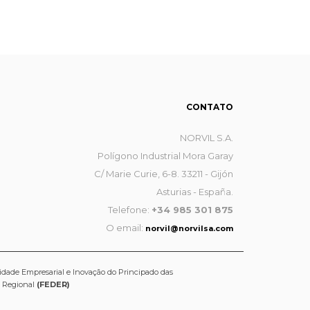
CONTATO
NORVIL S.A.
Polígono Industrial Mora Garay
C/ Marie Curie, 6-8. 33211 - Gijón
Asturias - España.
Telefone:
+34 985 301 875
O email:
norvil@norvilsa.com
idade Empresarial e Inovação do Principado das
o Regional
(FEDER)