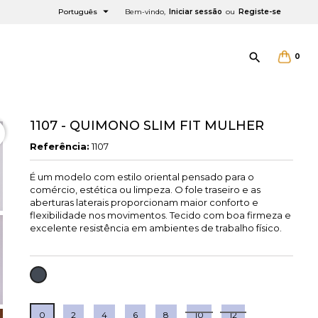

Português
Bem-vindo,
Iniciar sessão
ou
Registe-se

0
1107 - QUIMONO SLIM FIT MULHER
Referência:
1107
É um modelo com estilo oriental pensado para o
×
×
×
comércio, estética ou limpeza. O fole traseiro e as
aberturas laterais proporcionam maior conforto e
flexibilidade nos movimentos. Tecido com boa firmeza e
excelente resistência em ambientes de trabalho físico.
PRETO
0
2
4
6
8
10
12