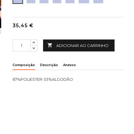
35,45 €

ADICIONAR AO CARRINHO
Composição
Descrição
Anexos
67%POLIESTER-33%ALGODÃO