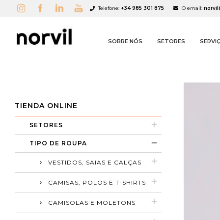
Telefone:
+34 985 301 875
O email:
norvi
SOBRE NÓS
SETORES
SERVI
TIENDA ONLINE
SETORES
A
C
S
TIPO DE ROUPA
add_circle_outline
VESTIDOS, SAIAS E CALÇAS
CAMISAS, POLOS E T-SHIRTS
CAMISOLAS E MOLETONS