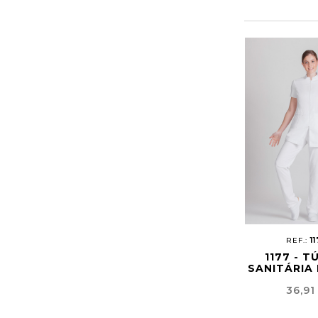
REF.:
1
1177 - T
SANITÁRIA
Preço
36,91