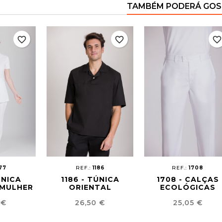
TAMBÉM PODERÁ GOS
favorite_border
favorite_border
favorite_borde
177
REF.:
1186
REF.:
1708
ÚNICA
1186 - TÚNICA
1708 - CALÇAS
 MULHER
ORIENTAL
ECOLÓGICAS
UNISSEXO
UNISSEXO
Preço
Preço
 €
26,50 €
25,05 €