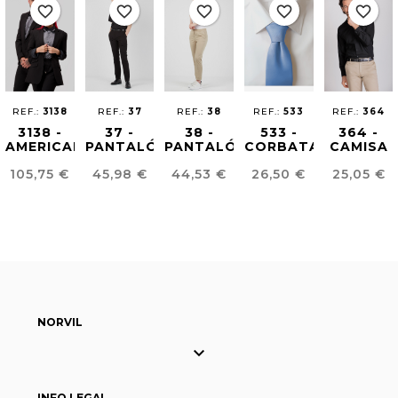
favorite_border
favorite_border
favorite_border
favorite_border
favorite_border
REF.:
3138
REF.:
37
REF.:
38
REF.:
533
REF.:
364
3138 -
37 -
38 -
533 -
364 -
AMERICANA
PANTALÓN
PANTALÓN
CORBATA
CAMISA
UNISEX
HOMBRE
JOGGER
CLÁSICA
CLÁSICA
Precio
Precio
Precio
Precio
Precio
105,75 €
45,98 €
44,53 €
26,50 €
25,05 €
CONFORT
CONFORT
UNISEX
HOMBRE
FIT
FIT
CONFORT
FIT
NORVIL

INFO LEGAL