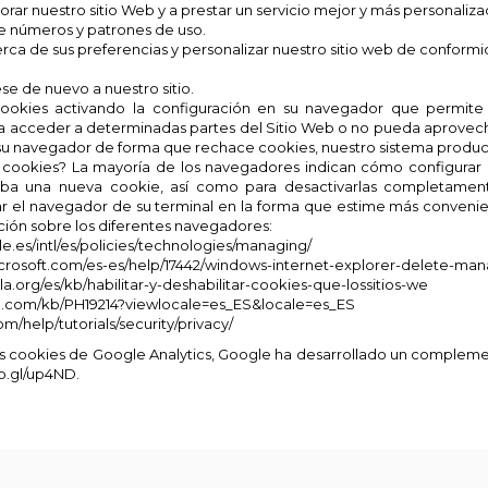
rar nuestro sitio Web y a prestar un servicio mejor y más personaliz
e números y patrones de uso.
ca de sus preferencias y personalizar nuestro sitio web de conformid
e de nuevo a nuestro sitio.
okies activando la configuración en su navegador que permite r
a acceder a determinadas partes del Sitio Web o no pueda aprovech
 su navegador de forma que rechace cookies, nuestro sistema produci
cookies? La mayoría de los navegadores indican cómo configurar 
iba una nueva cookie, así como para desactivarlas completamen
r el navegador de su terminal en la forma que estime más convenie
ión sobre los diferentes navegadores:
.es/intl/es/policies/technologies/managing/
microsoft.com/es-es/help/17442/windows-internet-explorer-delete-ma
lla.org/es/kb/habilitar-y-deshabilitar-cookies-que-lossitios-we
ple.com/kb/PH19214?viewlocale=es_ES&locale=es_ES
/help/tutorials/security/privacy/
las cookies de Google Analytics, Google ha desarrollado un complem
oo.gl/up4ND.