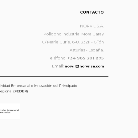
CONTACTO
NORVIL S.A.
Polígono Industrial Mora Garay
C/ Marie Curie, 6-8. 33211 - Gijón
Asturias - España.
Teléfono:
+34 985 301 875
Email:
norvil@norvilsa.com
tividad Empresarial e Innovación del Principado
Regional
(FEDER)