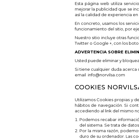
Esta página web utiliza servic
mejorar la publicidad que se inc
así la calidad de experiencia en
En concreto, usamos los servici
funcionamiento del sitio, por e
Nuestro sitio incluye otras fu
Twitter o Google +, con los boto
ADVERTENCIA SOBRE ELIMI
Usted puede eliminar y bloquear 
Si tiene cualquier duda acerca 
email info@norvilsa.com
COOKIES NORVIL
Utilizamos Cookies propias y de
hábitos de navegación. Si con
accediendo al link del mismo n
Podemos recabar información 
del sistema. Se trata de dato
Por la misma razón, podemos
duro de su ordenador. Las coo