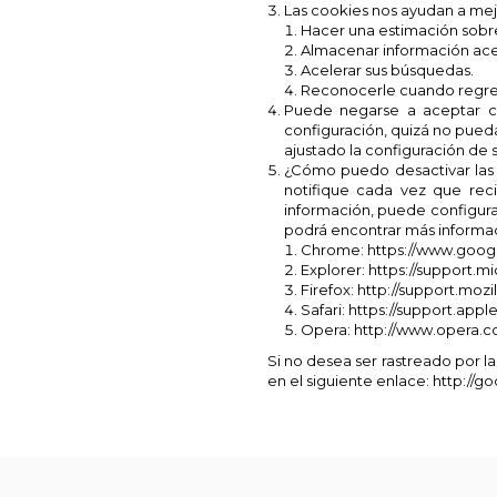
Las cookies nos ayudan a mejo
Hacer una estimación sobr
Almacenar información acer
Acelerar sus búsquedas.
Reconocerle cuando regres
Puede negarse a aceptar co
configuración, quizá no pued
ajustado la configuración de
¿Cómo puedo desactivar las 
notifique cada vez que rec
información, puede configura
podrá encontrar más informac
Chrome: https://www.google
Explorer: https://support.
Firefox: http://support.mozi
Safari: https://support.ap
Opera: http://www.opera.com
Si no desea ser rastreado por 
en el siguiente enlace: http://g