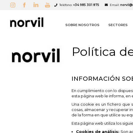
Teléfono:
+34 985 301 875
Email:
norvil@
SOBRE NOSOTROS
SECTORES
Política d
INFORMACIÓN SO
A
(
C
I
En cumplimiento con lo dispuesto
esta página web le informa, en e
Una cookie es un fichero que 
add_circle_outline
cosas, almacenar y recuperar i
de la forma en que utilice su eq
Esta página web utiliza los sigui
Cookies de análisis:
Son aq