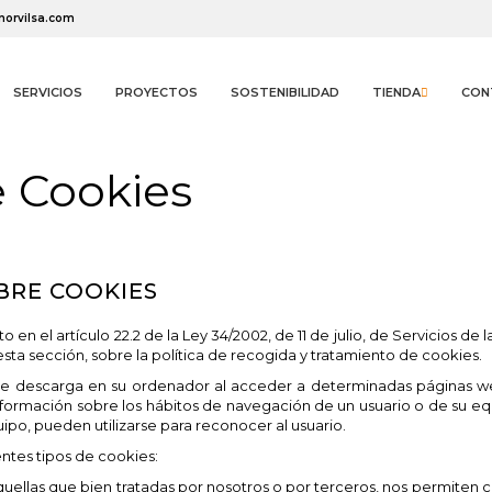
norvilsa.com
SERVICIOS
PROYECTOS
SOSTENIBILIDAD
TIENDA
CON
e Cookies
BRE COOKIES
ñadir a Favoritos
(modalTitle))
rear lista de Favoritos
niciar sesión
 en el artículo 22.2 de la Ley 34/2002, de 11 de julio, de Servicios d
sta sección, sobre la política de recogida y tratamiento de cookies.
se descarga en su ordenador al acceder a determinadas páginas we
Crear Lista
Debe iniciar sesión para guardar productos en su lista de deseos.
((confirmMessage))
Nombre de la lista de Favoritos
nformación sobre los hábitos de navegación de un usuario o de su e
uipo, pueden utilizarse para reconocer al usuario.
entes tipos de cookies:
((cancelText))
Cancelar
((modalDeleteText))
Iniciar sesión
uellas que bien tratadas por nosotros o por terceros, nos permiten cu