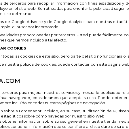
ios de terceros para recopilar información con fines estadísticos 
luye en el sitio web. Son utilizadas para orientar la publicidad segú
 el uso del mismo.
os de Google Adsense y de Google Analytics para nuestras estadísti
jemplo, el buscador incorporado.
ncionalidades proporcionadas por terceros. Usted puede fácilmente 
nes que hemos incluido a tal efecto.
NAR COOKIES
todas las cookies de este sitio, pero parte del sitio no funcionará o
de nuestra política de cookies, puede contactar con esta página web
SA.COM
 terceros para mejorar nuestros servicios y mostrarle publicidad rel
tinua navegando, consideramos que acepta su uso. Puede obtener 
ombre incluido en todas nuestras páginas de navegación.
sobre su ordenador, incluido, en su caso, su dirección de IP, siste
s estadísticos sobre cómo navegas por nuestro sitio Web.
 obtener información sobre su uso general en nuestra tienda media
kies contienen información que se transfiere al disco duro de su or