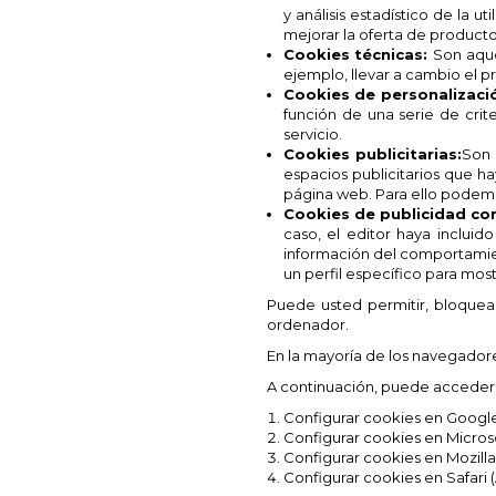
y análisis estadístico de la 
mejorar la oferta de producto
Cookies técnicas:
Son aque
ejemplo, llevar a cambio el p
Cookies de personalizaci
función de una serie de crit
servicio.
Cookies publicitarias:
Son 
espacios publicitarios que h
página web. Para ello podemo
Cookies de publicidad c
caso, el editor haya incluid
información del comportamien
un perfil específico para most
Puede usted permitir, bloquear
ordenador.
En la mayoría de los navegadores
A continuación, puede acceder a
Configurar cookies en Goog
Configurar cookies en Microso
Configurar cookies en Mozilla
Configurar cookies en Safari 