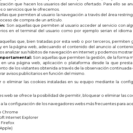
Cancelar
Crear lista de Favoritos
utilización que hacen los usuarios del servicio ofertado. Para ello se
s o servicios que le ofrecemos.
llas que permiten al usuario la navegación a través del área restringi
roceso de compra de un artículo.
ón:
Son aquellas que permiten al usuario acceder al servicio con alg
erios en el terminal del usuario como por ejemplo serian el idioma
aquellas que, bien tratadas por esta web o por terceros, permiten g
ay en la página web, adecuando el contenido del anuncio al contenido
s analizar sus hábitos de navegación en Internet y podemos mostrarl
omportamental:
Son aquellas que permiten la gestión, de la forma má
o en una página web, aplicación o plataforma desde la que presta 
to de los visitantes obtenida a través de la observación continuada 
rar avisos publicitarios en función del mismo.
 o eliminar las cookies instaladas en su equipo mediante la confi
 web se ofrece la posibilidad de permitir, bloquear o eliminar las co
 la configuración de los navegadores webs más frecuentes para acepta
le Chrome
ft Internet Explorer
 Firefox
(Apple)