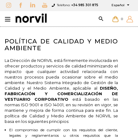

Teléfono:
+34 985 301 875
Español

0
POLÍTICA DE CALIDAD Y MEDIO
AMBIENTE
La Dirección de NORVIL está firmemente involucrada en
ofrecer productos y servicios de calidad minimizando el
impacto que cualquier actividad relacionada con
nuestros procesos pueda ocasionar sobre el medio
ambiente. Nuestro Sistema Integrado de Gestión de la
×
×
×
×
Añadir a Favoritos
((modalTitle))
Crear lista de Favoritos
Iniciar sesión
Calidad y el Medio Ambiente, aplicable al
DISEÑO,
FABRICACIÓN Y COMERCIALIZACIÓN DE
VESTUARIO CORPORATIVO
está basado en las
add_circle_outline
Crear Lista
Debe iniciar sesión para guardar productos en su
((confirmMessage))
normas ISO 9001 e ISO 14001, en su revisión en vigor, se
Nombre de la lista de Favoritos
lista de deseos.
mantiene y mejora de forma continua para este fin. La
política de Calidad y Medio Ambiente de NORVIL se
basa en los siguientes principios:
((cancelText))
((modalDeleteText))
Cancelar
Iniciar sesión
El compromiso de cumplir con los requisitos del cliente,
legales y reglamentarios u otros requisitos que la
Cancelar
Crear lista de Favoritos