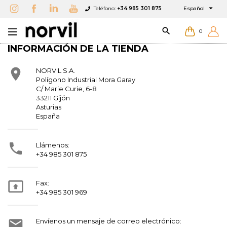

Teléfono:
+34 985 301 875
Español

0
INFORMACIÓN DE LA TIENDA

NORVIL S.A.
Polígono Industrial Mora Garay
C/ Marie Curie, 6-8
33211 Gijón
Asturias
España
×
×
×
×
Añadir a Favoritos
((modalTitle))
Crear lista de Favoritos
Iniciar sesión

Llámenos:
+34 985 301 875
add_circle_outline
Crear Lista
Debe iniciar sesión para guardar productos en su
((confirmMessage))
Nombre de la lista de Favoritos
lista de deseos.

Fax:
+34 985 301 969
((cancelText))
((modalDeleteText))
Cancelar
Iniciar sesión
Cancelar
Crear lista de Favoritos

Envíenos un mensaje de correo electrónico: