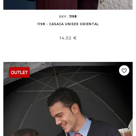
REF.:
1198
1198 - CASACA UNISEX ORIENTAL
Precio
14,52 €
favorite_border