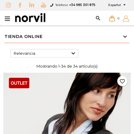

Teléfono:
+34 985 301 875
Español

0
TIENDA ONLINE

Relevancia
Mostrando 1-34 de 34 artículo(s)
favorite_border