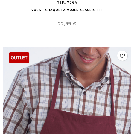
REF.:
7064
7064 - CHAQUETA MUJER CLASSIC FIT
Precio
22,99 €
favorite_border