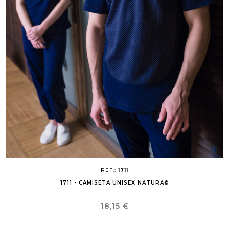
REF.:
1711
1711 - CAMISETA UNISEX NATURA©
Precio
18,15 €