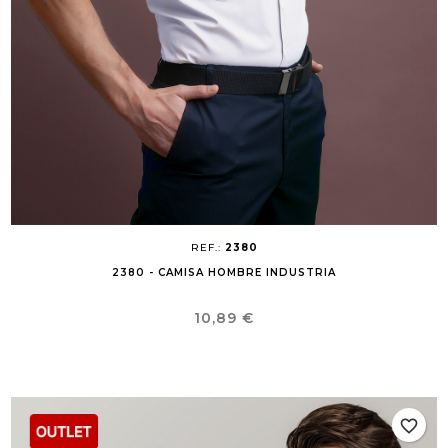
REF.:
2380
2380 - CAMISA HOMBRE INDUSTRIA
Precio
10,89 €
favorite_border