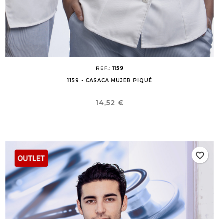
REF.:
1159
1159 - CASACA MUJER PIQUÉ
Precio
14,52 €
favorite_border