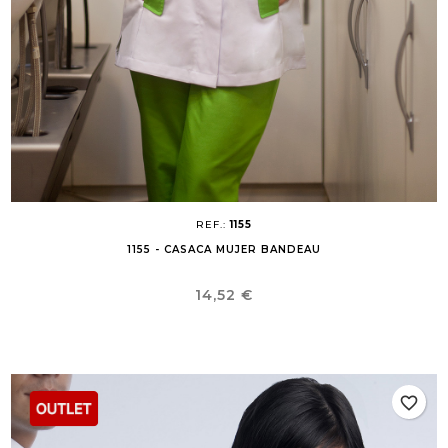
REF.:
1155
1155 - CASACA MUJER BANDEAU
Precio
14,52 €
favorite_border