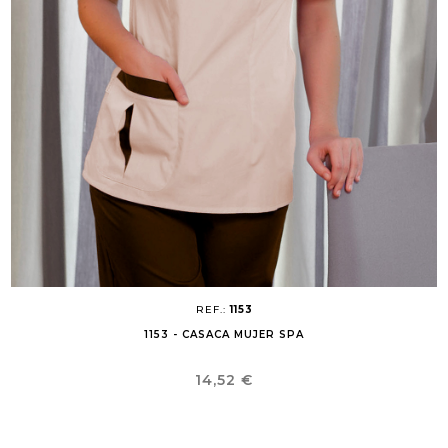
REF.:
1153
1153 - CASACA MUJER SPA
Precio
14,52 €