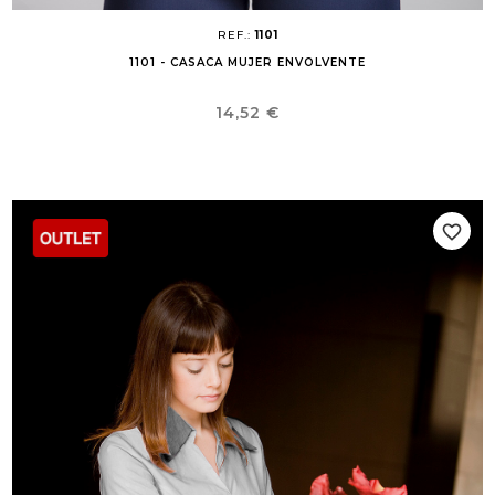
REF.:
1101
1101 - CASACA MUJER ENVOLVENTE
Precio
14,52 €
favorite_border