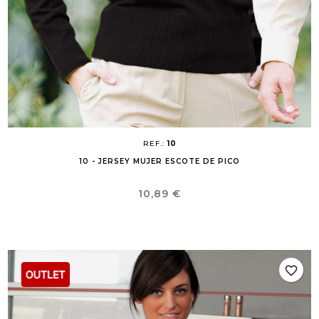
REF.:
10
10 - JERSEY MUJER ESCOTE DE PICO
Precio
10,89 €
favorite_border