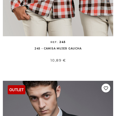
REF.:
245
245 - CAMISA MUJER GAUCHA
Precio
10,89 €
favorite_border