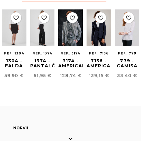
favorite_border
favorite_border
favorite_border
favorite_border
favorite_border
REF.:
1304
REF.:
1374
REF.:
3174
REF.:
7136
REF.:
779
1304 -
1374 -
3174 -
7136 -
779 -
FALDA
PANTALÓN
AMERICANA
AMERICANA
CAMISA
REGULAR
MUJER
UNISEX
MUJER
ESTRUCT
Precio
Precio
Precio
Precio
Precio
59,90 €
61,95 €
128,74 €
139,15 €
33,40 €
FIT
REGULAR
ARTIA
EASY
MUJER
FIT
IRON
NORVIL
