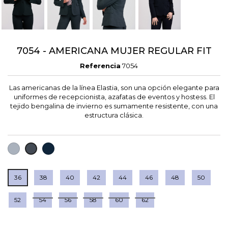
7054 - AMERICANA MUJER REGULAR FIT
Referencia
7054
Las americanas de la línea Elastia, son una opción elegante para
uniformes de recepcionista, azafatas de eventos y hostess. El
tejido bengalina de invierno es sumamente resistente, con una
estructura clásica.
GRIS
MARINO
NEGRO
36
38
40
42
44
46
48
50
52
54
56
58
60
62