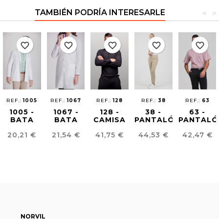
TAMBIÉN PODRÍA INTERESARLE
<
>
favorite_border
favorite_border
favorite_border
favorite_border
favorite_border
REF.:
1005
REF.:
1067
REF.:
128
REF.:
38
REF.:
63
1005 -
1067 -
128 -
38 -
63 -
BATA
BATA
CAMISA
PANTALÓN
PANTALÓ
CLÍNICA
CLÍNICA
SLIM
JOGGER
CHINO
Precio
Precio
Precio
Precio
Precio
20,21 €
21,54 €
41,75 €
44,53 €
42,47 €
HOMBRE
MUJER
HOMBRE
UNISEX
HOMBRE
CONFORT
FIT
NORVIL