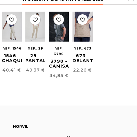
favorite_border
favorite_border
favorite_border
favorite_border
REF.:
1546
REF.:
29
REF.:
REF.:
673
3790
1546 -
29 -
673 -
CHAQUETA
PANTALÓN
DELANTAL
3790 -
SHOW
CHINO
PASADENA
CAMISA
Precio
Precio
Precio
40,41 €
49,37 €
22,26 €
COOKING
SKINNY
ESTRUCTURA
Precio
NELSON
HOMBRE
34,85 €
UNISEX
NORVIL