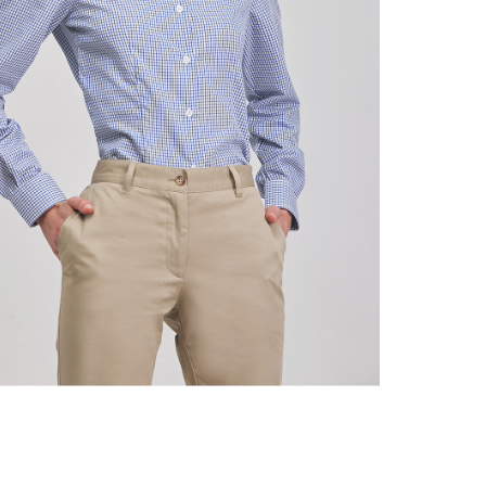
((cancelText))
((loginText))
((cancelText))
((createText))