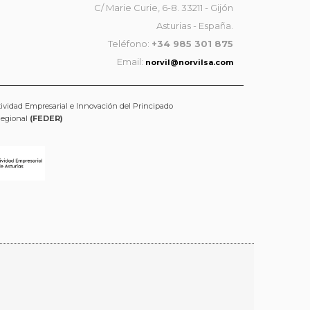
C/ Marie Curie, 6-8. 33211 - Gijón
Asturias - España.
Teléfono:
+34 985 301 875
Email:
norvil@norvilsa.com
tividad Empresarial e Innovación del Principado
Regional
(FEDER)