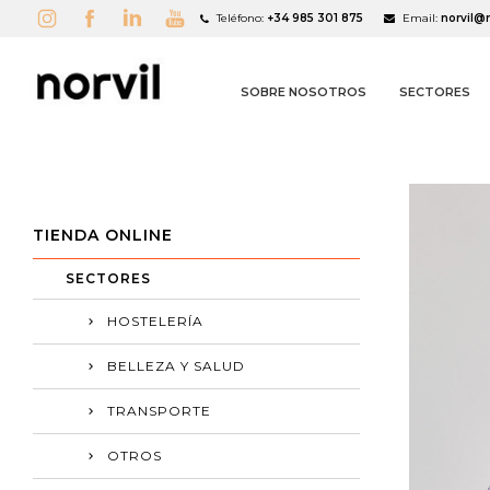
Teléfono:
+34 985 301 875
Email:
norvil@
SOBRE NOSOTROS
SECTORES
TIENDA ONLINE
SECTORES
HOSTELERÍA
A
((
I
BELLEZA Y SALUD
TRANSPORTE
OTROS