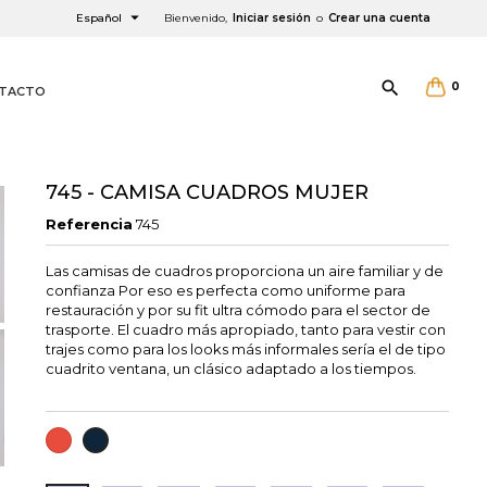

Español
Bienvenido,
Iniciar sesión
o
Crear una cuenta

0
TACTO
745 - CAMISA CUADROS MUJER
Referencia
745
Las camisas de cuadros proporciona un aire familiar y de
confianza Por eso es perfecta como uniforme para
restauración y por su fit ultra cómodo para el sector de
trasporte. El cuadro más apropiado, tanto para vestir con
×
×
×
trajes como para los looks más informales sería el de tipo
cuadrito ventana, un clásico adaptado a los tiempos.
ROJO
MARINO
ista