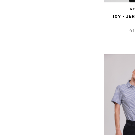
RE
107 - JE
Pr
41