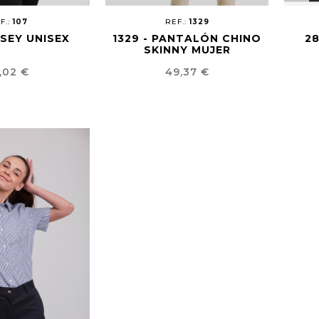
F.:
107
REF.:
1329
RSEY UNISEX
1329 - PANTALÓN CHINO
28
SKINNY MUJER
ecio
Precio
,02 €
49,37 €