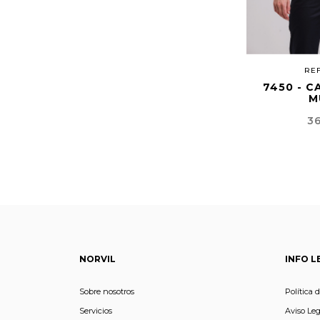
REF
7450 - C
M
Pr
36
NORVIL
INFO L
Sobre nosotros
Política 
Servicios
Aviso Leg