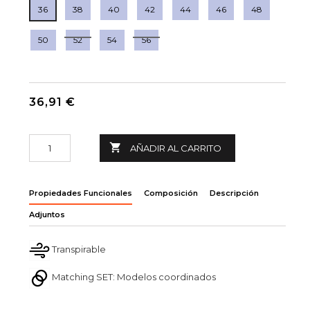
36
38
40
42
44
46
48
50
52
54
56
36,91 €

AÑADIR AL CARRITO
Propiedades Funcionales
Composición
Descripción
Adjuntos
Transpirable
Matching SET: Modelos coordinados