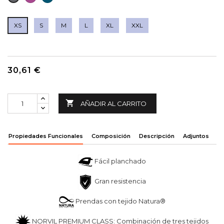
OSCURO
XS
S
M
L
XL
XXL
30,61 €

AÑADIR AL CARRITO
Propiedades Funcionales
Composición
Descripción
Adjuntos
Fácil planchado
Gran resistencia
Prendas con tejido Natura®
NORVIL PREMIUM CLASS: Combinación de tres tejidos