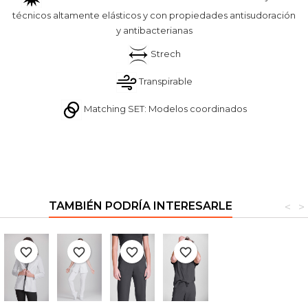
técnicos altamente elásticos y con propiedades antisudoración
y antibacterianas
Strech
Transpirable
Matching SET: Modelos coordinados
TAMBIÉN PODRÍA INTERESARLE
<
>
favorite_border
favorite_border
favorite_border
favorite_border