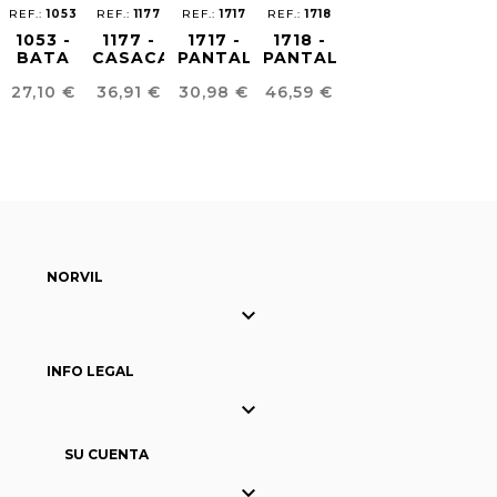
REF.:
1053
REF.:
1177
REF.:
1717
REF.:
1718
1053 -
1177 -
1717 -
1718 -
BATA
CASACA
PANTALÓN
PANTALÓN
CLÍNICA
SANITARIA
SANITARIO
SANITARIO
Precio
Precio
Precio
Precio
27,10 €
36,91 €
30,98 €
46,59 €
MUJER
MUJER
MUJER
UNISEX
NORVIL

INFO LEGAL

SU CUENTA
