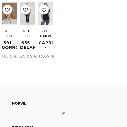
favorite_border
favorite_border
favorite_border
REF.:
REF.:
REF.:
591
655
CAPRI
591 -
655 -
CAPRI
GORRO
DELANTAL
-
CHEF
OZONE
CAMISETA
Precio
Precio
Precio
18,15 €
25,05 €
13,67 €
CHAMPIÑÓN
ECOLÓGICO
BASICA
MUJER
NORVIL
