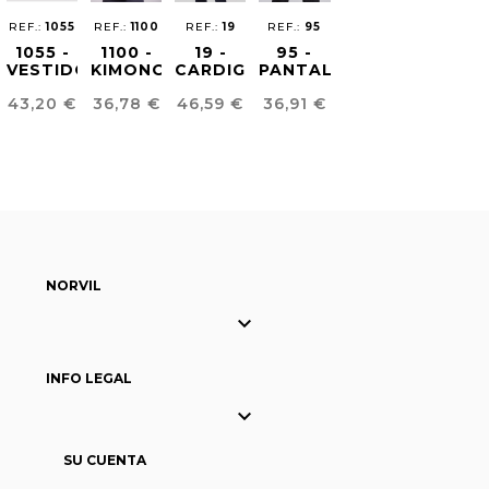
REF.:
1055
REF.:
1100
REF.:
19
REF.:
95
1055 -
1100 -
19 -
95 -
VESTIDO
KIMONO
CARDIGAN
PANTALÓN
LIMPIEZA
BELLEZA
MUJER
CONFORT
Precio
Precio
Precio
Precio
43,20 €
36,78 €
46,59 €
36,91 €
MUJER
MUJER
FIT
MUJER
NORVIL

INFO LEGAL

SU CUENTA