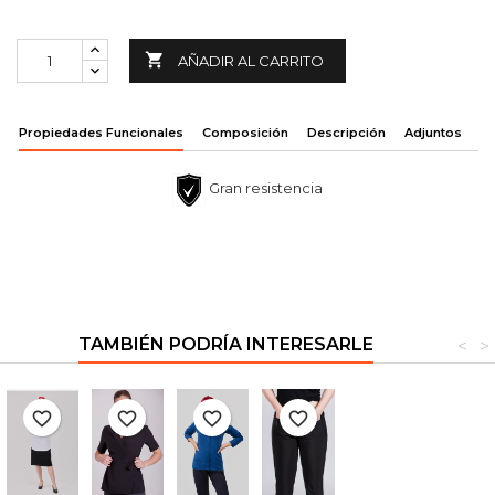

AÑADIR AL CARRITO
Propiedades Funcionales
Composición
Descripción
Adjuntos
Gran resistencia
TAMBIÉN PODRÍA INTERESARLE
<
>
favorite_border
favorite_border
favorite_border
favorite_border