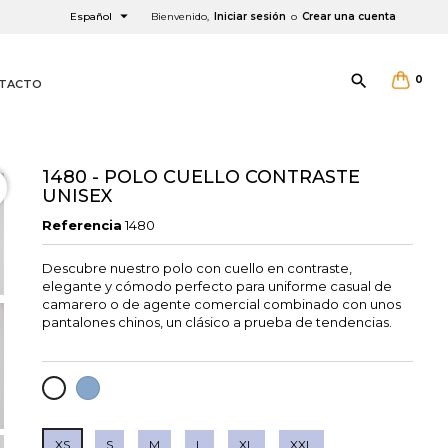

Español
Bienvenido,
Iniciar sesión
o
Crear una cuenta

0
TACTO
1480 - POLO CUELLO CONTRASTE
UNISEX
Referencia
1480
Descubre nuestro polo con cuello en contraste,
×
×
×
elegante y cómodo perfecto para uniforme casual de
camarero o de agente comercial combinado con unos
pantalones chinos, un clásico a prueba de tendencias.
AZUL
BLANCO
CELESTE
XS
S
M
L
XL
XXL