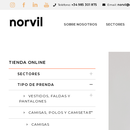
Teléfono:
+34 985 301 875
Email:
norvil@
SOBRE NOSOTROS
SECTORES
TIENDA ONLINE
SECTORES
A
C
I
TIPO DE PRENDA
VESTIDOS, FALDAS Y
add_circle_outline
PANTALONES
CAMISAS, POLOS Y CAMISETAS
CAMISAS