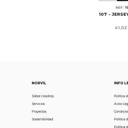
REF.:
1
107 - JERSE
Preci
41,02
NORVIL
INFO L
Sobre nosotros
Política 
Servicios
Aviso Leg
Proyectos
Condicio
Sostenibilidad
Política 
Política 