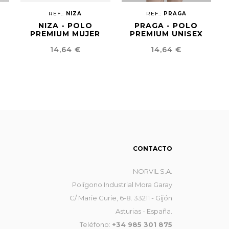
REF.:
NIZA
REF.:
PRAGA
NIZA - POLO
PRAGA - POLO
PREMIUM MUJER
PREMIUM UNISEX
Precio
Precio
14,64 €
14,64 €
CONTACTO
NORVIL S.A.
Polígono Industrial Mora Garay
C/ Marie Curie, 6-8. 33211 - Gijón
Asturias - España.
Teléfono:
+34 985 301 875