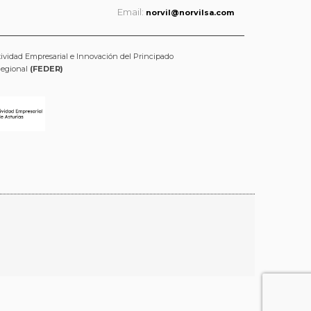
Email:
norvil@norvilsa.com
tividad Empresarial e Innovación del Principado
Regional
(FEDER)