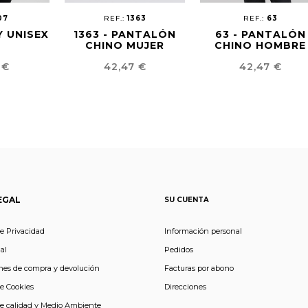
07
REF.:
1363
REF.:
63
Y UNISEX
1363 - PANTALÓN
63 - PANTALÓN
CHINO MUJER
CHINO HOMBRE
o
Precio
Precio
 €
42,47 €
42,47 €
EGAL
SU CUENTA
de Privacidad
Información personal
al
Pedidos
nes de compra y devolución
Facturas por abono
de Cookies
Direcciones
de calidad y Medio Ambiente