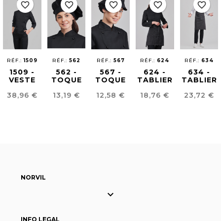
favorite_border
favorite_border
favorite_border
favorite_border
favorite_border
RÉF.:
1509
RÉF.:
562
RÉF.:
567
RÉF.:
624
RÉF.:
634
1509 -
562 -
567 -
624 -
634 -
VESTE
TOQUE
TOQUE
TABLIER
TABLIER
CHEF
DE
DE
CAPONE
CAPONE
Prix
Prix
Prix
Prix
Prix
38,96 €
13,19 €
12,58 €
18,76 €
23,72 €
LADY
CUISINIER
CUISINIER
3/4
NORVIL

INFO LEGAL