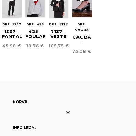
RÉF.:
1337
RÉF.:
425
RÉF.:
7137
RÉF.:
CAOBA
1337 -
425 -
7137 -
PANTALON
FOULARD
VESTE
CAOBA
FEMME
POUR
-
Prix
Prix
Prix
45,98 €
18,76 €
105,75 €
CONFORT
FEMME
CHAUSSURES
Prix
FIT
CONFORT
73,08 €
POUR
FIT
FEMME
NORVIL

INFO LEGAL