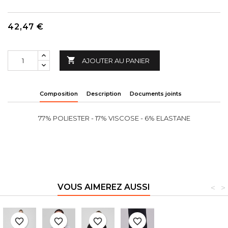
42,47 €

AJOUTER AU PANIER
Composition
Description
Documents joints
77% POLIESTER - 17% VISCOSE - 6% ELASTANE
VOUS AIMEREZ AUSSI
<
>
favorite_border
favorite_border
favorite_border
favorite_border