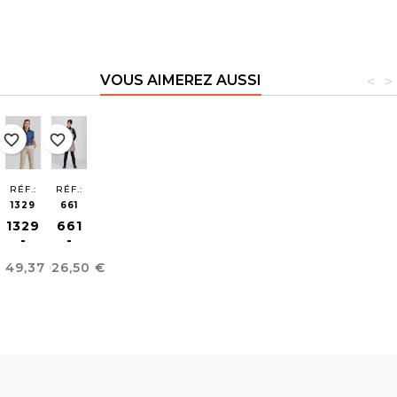
VOUS AIMEREZ AUSSI
<
>
favorite_border
favorite_border
RÉF.:
RÉF.:
1329
661
1329
661
-
-
PANTALON
TABLIER
Prix
Prix
49,37 €
26,50 €
CHINO
WATERPROOF
SKINNY
POUR
FEMME