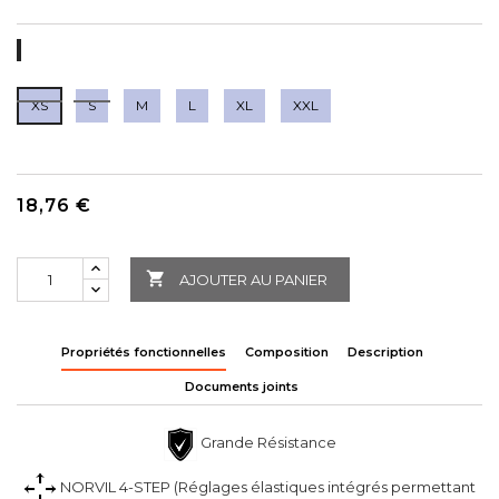
BLANCO+TURQUESA
BLANCO+CIRUELA
XS
S
M
L
XL
XXL
18,76 €

AJOUTER AU PANIER
Propriétés fonctionnelles
Composition
Description
Documents joints
Grande Résistance
NORVIL 4-STEP (Réglages élastiques intégrés permettant