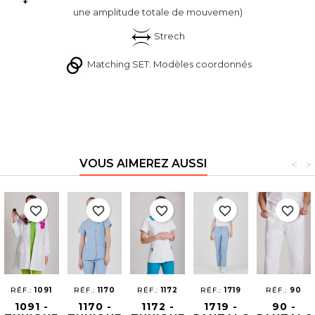
une amplitude totale de mouvemen)
Strech
Matching SET: Modèles coordonnés
VOUS AIMEREZ AUSSI
<
>
favorite_border
favorite_border
favorite_border
favorite_border
favorite_border
RÉF.:
1091
RÉF.:
1170
RÉF.:
1172
RÉF.:
1719
RÉF.:
90
1091 -
1170 -
1172 -
1719 -
90 -